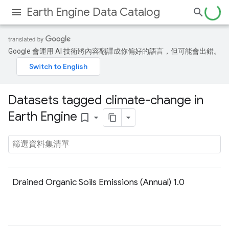
Earth Engine Data Catalog
Google 會運用 AI 技術將內容翻譯成你偏好的語言，但可能會出錯。
Datasets tagged climate-change in
Earth Engine
bookmark_border
Drained Organic Soils Emissions (Annual) 1.0