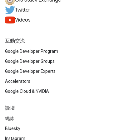
GIS Stack Exchange
Twitter
Videos
互動交流
Google Developer Program
Google Developer Groups
Google Developer Experts
Accelerators
Google Cloud & NVIDIA
論壇
網誌
Bluesky
Instagram