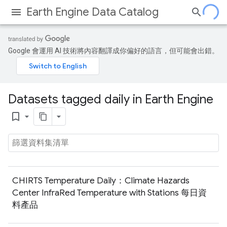
Earth Engine Data Catalog
Google 會運用 AI 技術將內容翻譯成你偏好的語言，但可能會出錯。
Datasets tagged daily in Earth Engine
bookmark_border
CHIRTS Temperature Daily：Climate Hazards
Center InfraRed Temperature with Stations 每日資
料產品