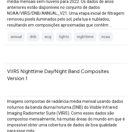
média mensais sem nuvens para 2022. Os dados de anos
anteriores estão disponíveis no conjunto de dados
NOAA/VIIRS/DNB/ANNUAL_V21. Uma etapa inicial de filtragem
removeu pixels iluminados pelo sol, pela lua e nublados,
resultando em composições aproximadas que contêm …
annual
dnb
eog
lights
nighttime
noaa
VIIRS Nighttime Day/Night Band Composites
Version 1
Imagens compostas de radiância média mensal usando dados
noturnos da banda diurna/noturna (DNB) do Visible Infrared
Imaging Radiometer Suite (VIIRS). Como esses dados são
compostos mensalmente, há muitas áreas do mundo em que é
impossível obter uma cobertura de dados de boa qualidade
para esse mês. …