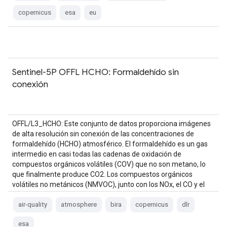
copernicus
esa
eu
Sentinel-5P OFFL HCHO: Formaldehído sin
conexión
OFFL/L3_HCHO: Este conjunto de datos proporciona imágenes
de alta resolución sin conexión de las concentraciones de
formaldehído (HCHO) atmosférico. El formaldehído es un gas
intermedio en casi todas las cadenas de oxidación de
compuestos orgánicos volátiles (COV) que no son metano, lo
que finalmente produce CO2. Los compuestos orgánicos
volátiles no metánicos (NMVOC), junto con los NOx, el CO y el
CH4, se encuentran entre los …
air-quality
atmosphere
bira
copernicus
dlr
esa