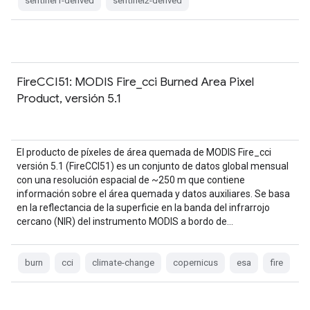
sentinel1-derived
sentinel2-derived
FireCCI51: MODIS Fire_cci Burned Area Pixel
Product, versión 5.1
El producto de píxeles de área quemada de MODIS Fire_cci
versión 5.1 (FireCCI51) es un conjunto de datos global mensual
con una resolución espacial de ~250 m que contiene
información sobre el área quemada y datos auxiliares. Se basa
en la reflectancia de la superficie en la banda del infrarrojo
cercano (NIR) del instrumento MODIS a bordo de…
burn
cci
climate-change
copernicus
esa
fire