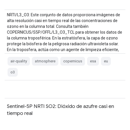
NRTI/L3_O3: Este conjunto de datos proporciona imágenes de
alta resolución casi en tiempo real de las concentraciones de
ozono en la columna total. Consulta también
COPERNICUS/S5P/OFFL/L3_O3_TCL para obtener los datos de
la columna troposférica. En la estratósfera, la capa de ozono
protege la biósfera de la peligrosa radiación ultravioleta solar.
En la troposfera, actúa como un agente de limpieza eficiente,
pero…
air-quality
atmosphere
copernicus
esa
eu
o3
Sentinel-5P NRTI SO2: Dióxido de azufre casi en
tiempo real