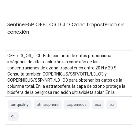
Sentinel-5P OFFL O3 TCL: Ozono troposférico sin
conexión
OFFL/L3_O3_TCL: Este conjunto de datos proporciona
imágenes de alta resolución sin conexión de las
concentraciones de ozono troposférico entre 20 N y 20 S.
Consulta también COPERNICUS/S5P/OFFL/L3_O3 y
COPERNICUS/S5P/NRTI/L3_O3 para obtener los datos de la
columna total. En la estratósfera, la capa de ozono protege la
biósfera de la peligrosa radiación ultravioleta solar. En la
troposfera, actúa como…
air-quality
atmosphere
copernicus
esa
eu
o3