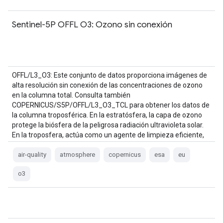
Sentinel-5P OFFL O3: Ozono sin conexión
OFFL/L3_O3: Este conjunto de datos proporciona imágenes de
alta resolución sin conexión de las concentraciones de ozono
en la columna total. Consulta también
COPERNICUS/S5P/OFFL/L3_O3_TCL para obtener los datos de
la columna troposférica. En la estratósfera, la capa de ozono
protege la biósfera de la peligrosa radiación ultravioleta solar.
En la troposfera, actúa como un agente de limpieza eficiente,
pero…
air-quality
atmosphere
copernicus
esa
eu
o3