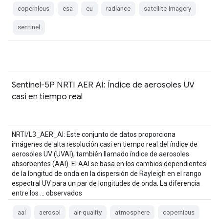
copernicus
esa
eu
radiance
satellite-imagery
sentinel
Sentinel-5P NRTI AER AI: Índice de aerosoles UV
casi en tiempo real
NRTI/L3_AER_AI: Este conjunto de datos proporciona
imágenes de alta resolución casi en tiempo real del índice de
aerosoles UV (UVAI), también llamado índice de aerosoles
absorbentes (AAI). El AAI se basa en los cambios dependientes
de la longitud de onda en la dispersión de Rayleigh en el rango
espectral UV para un par de longitudes de onda. La diferencia
entre los … observados
aai
aerosol
air-quality
atmosphere
copernicus