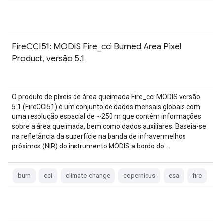
FireCCI51: MODIS Fire_cci Burned Area Pixel
Product, versão 5.1
O produto de píxeis de área queimada Fire_cci MODIS versão
5.1 (FireCCI51) é um conjunto de dados mensais globais com
uma resolução espacial de ~250 m que contém informações
sobre a área queimada, bem como dados auxiliares. Baseia-se
na refletância da superfície na banda de infravermelhos
próximos (NIR) do instrumento MODIS a bordo do …
burn
cci
climate-change
copernicus
esa
fire