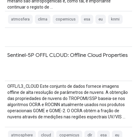
metano são antropogénicas e, como tal, é importante
continuar o registo de …
atmosfera
clima
copernicus
esa
eu
knmi
Sentinel-5P OFFL CLOUD: Offline Cloud Properties
OFFL/L3_CLOUD Este conjunto de dados fornece imagens
offline de alta resolução de parâmetros de nuvens. A obtenção
das propriedades de nuvens do TROPOMI/S5P baseia-se nos
algoritmos OCRA e ROCINN atualmente usados nos produtos
operacionais GOME e GOME-2. O OCRA obtém a fração de
nuvens através de medições nas regiões espectrais UV/VIS …
atmosphere
cloud
copernicus
dlr
esa
eu