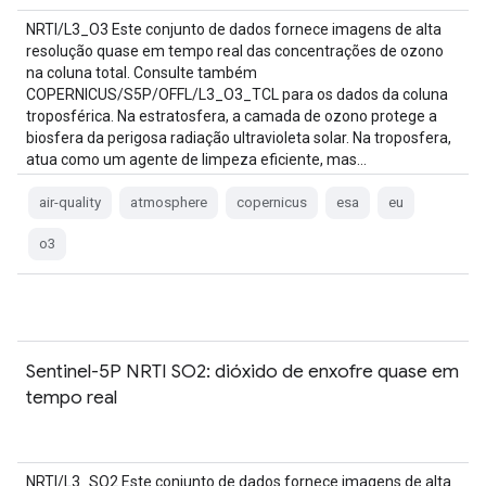
NRTI/L3_O3 Este conjunto de dados fornece imagens de alta
resolução quase em tempo real das concentrações de ozono
na coluna total. Consulte também
COPERNICUS/S5P/OFFL/L3_O3_TCL para os dados da coluna
troposférica. Na estratosfera, a camada de ozono protege a
biosfera da perigosa radiação ultravioleta solar. Na troposfera,
atua como um agente de limpeza eficiente, mas…
air-quality
atmosphere
copernicus
esa
eu
o3
Sentinel-5P NRTI SO2: dióxido de enxofre quase em
tempo real
NRTI/L3_SO2 Este conjunto de dados fornece imagens de alta