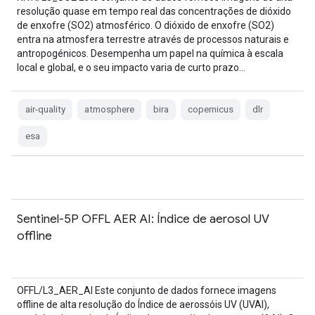
resolução quase em tempo real das concentrações de dióxido
de enxofre (SO2) atmosférico. O dióxido de enxofre (SO2)
entra na atmosfera terrestre através de processos naturais e
antropogénicos. Desempenha um papel na química à escala
local e global, e o seu impacto varia de curto prazo…
air-quality
atmosphere
bira
copernicus
dlr
esa
Sentinel-5P OFFL AER AI: Índice de aerosol UV
offline
OFFL/L3_AER_AI Este conjunto de dados fornece imagens
offline de alta resolução do Índice de aerossóis UV (UVAI),