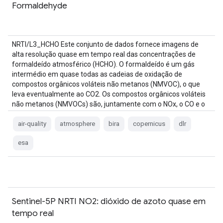
Formaldehyde
NRTI/L3_HCHO Este conjunto de dados fornece imagens de
alta resolução quase em tempo real das concentrações de
formaldeído atmosférico (HCHO). O formaldeído é um gás
intermédio em quase todas as cadeias de oxidação de
compostos orgânicos voláteis não metanos (NMVOC), o que
leva eventualmente ao CO2. Os compostos orgânicos voláteis
não metanos (NMVOCs) são, juntamente com o NOx, o CO e o
CH4, …
air-quality
atmosphere
bira
copernicus
dlr
esa
Sentinel-5P NRTI NO2: dióxido de azoto quase em
tempo real