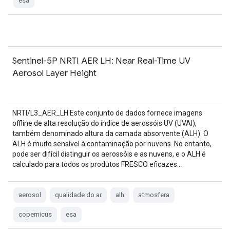
esa
Sentinel-5P NRTI AER LH: Near Real-Time UV
Aerosol Layer Height
NRTI/L3_AER_LH Este conjunto de dados fornece imagens
offline de alta resolução do índice de aerossóis UV (UVAI),
também denominado altura da camada absorvente (ALH). O
ALH é muito sensível à contaminação por nuvens. No entanto,
pode ser difícil distinguir os aerossóis e as nuvens, e o ALH é
calculado para todos os produtos FRESCO eficazes…
aerosol
qualidade do ar
alh
atmosfera
copernicus
esa