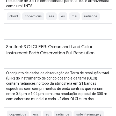
resultante de 0 a 1 é dimensionada para 0 a 100 e armazenada
como um UINT8. …
cloud
copernicus
esa
eu
msi
radiance
Sentinel-3 OLCI EFR: Ocean and Land Color
Instrument Earth Observation Full Resolution
O conjunto de dados de observação da Terra de resolução total
(EFR) do instrumento de cor do oceano e da terra (OLCI)
contém radiances no topo da atmosfera em 21 bandas
espectrais com comprimentos de onda centrais que variam
entre 0,4 µm e 1,02 µm com uma resolução espacial de 300 m
com cobertura mundial a cada ~2 dias. OLCI é um dos …
copernicus
esa
eu
radiance
satellite-imagery