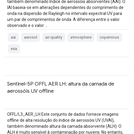
também denominado Índice de aerossóis absorventes (AAI). O
IAI baseia-se em alterações dependentes do comprimento de
onda na dispersão de Rayleigh no intervalo espectral UV para
um par de comprimentos de onda. A diferença entre o valor
observado e o valor …
aai
aerosol
air-quality
atmosphere
copernicus
esa
Sentinel-5P OFFL AER LH: altura da camada de
aerossóis UV offline
OFFL/L3_AER_LH Este conjunto de dados fornece imagens
offline de alta resolução do índice de aerossóis UV (UVAI),
também denominado altura da camada absorvente (ALH). O
ALH é muito sensível à contaminação por nuvens. No entanto,