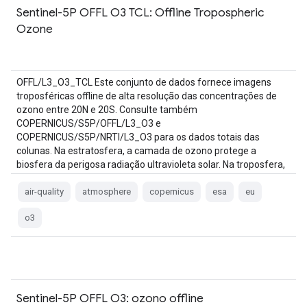
Sentinel-5P OFFL O3 TCL: Offline Tropospheric
Ozone
OFFL/L3_O3_TCL Este conjunto de dados fornece imagens
troposféricas offline de alta resolução das concentrações de
ozono entre 20N e 20S. Consulte também
COPERNICUS/S5P/OFFL/L3_O3 e
COPERNICUS/S5P/NRTI/L3_O3 para os dados totais das
colunas. Na estratosfera, a camada de ozono protege a
biosfera da perigosa radiação ultravioleta solar. Na troposfera,
atua como …
air-quality
atmosphere
copernicus
esa
eu
o3
Sentinel-5P OFFL O3: ozono offline