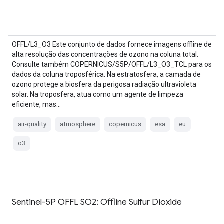
OFFL/L3_O3 Este conjunto de dados fornece imagens offline de
alta resolução das concentrações de ozono na coluna total.
Consulte também COPERNICUS/S5P/OFFL/L3_O3_TCL para os
dados da coluna troposférica. Na estratosfera, a camada de
ozono protege a biosfera da perigosa radiação ultravioleta
solar. Na troposfera, atua como um agente de limpeza
eficiente, mas…
air-quality
atmosphere
copernicus
esa
eu
o3
Sentinel-5P OFFL SO2: Offline Sulfur Dioxide