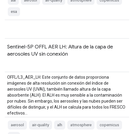
aai
aerosol
air-quality
atmosphere
copernicus
esa
Sentinel-5P OFFL AER LH: Altura de la capa de
aerosoles UV sin conexión
OFFL/L3_AER_LH: Este conjunto de datos proporciona
imágenes de alta resolución sin conexión del índice de
aerosoles UV (UVAI), también llamado altura de la capa
absorbente (ALH). El ALH es muy sensible a la contaminación
por nubes. Sin embargo, los aerosoles y las nubes pueden ser
difíciles de distinguir, y el ALH se calcula para todos los FRESCO
efectivos…
aerosol
air-quality
alh
atmosphere
copernicus