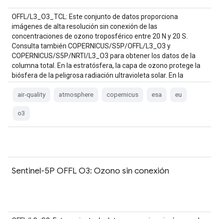
OFFL/L3_O3_TCL: Este conjunto de datos proporciona
imágenes de alta resolución sin conexión de las
concentraciones de ozono troposférico entre 20 N y 20 S.
Consulta también COPERNICUS/S5P/OFFL/L3_O3 y
COPERNICUS/S5P/NRTI/L3_O3 para obtener los datos de la
columna total. En la estratósfera, la capa de ozono protege la
biósfera de la peligrosa radiación ultravioleta solar. En la
troposfera, actúa como…
air-quality
atmosphere
copernicus
esa
eu
o3
Sentinel-5P OFFL O3: Ozono sin conexión