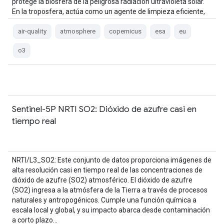
protege la biósfera de la peligrosa radiación ultravioleta solar.
En la troposfera, actúa como un agente de limpieza eficiente,
pero…
air-quality
atmosphere
copernicus
esa
eu
o3
Sentinel-5P NRTI SO2: Dióxido de azufre casi en
tiempo real
NRTI/L3_SO2: Este conjunto de datos proporciona imágenes de
alta resolución casi en tiempo real de las concentraciones de
dióxido de azufre (SO2) atmosférico. El dióxido de azufre
(SO2) ingresa a la atmósfera de la Tierra a través de procesos
naturales y antropogénicos. Cumple una función química a
escala local y global, y su impacto abarca desde contaminación
a corto plazo…