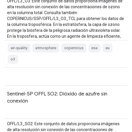
OFFL/L3_O3: Este conjunto de datos proporciona imágenes de
alta resolución sin conexión de las concentraciones de ozono
en la columna total. Consulta también
COPERNICUS/S5P/OFFL/L3_O3_TCL para obtener los datos de
la columna troposférica. En la estratósfera, la capa de ozono
protege la biósfera de la peligrosa radiación ultravioleta solar.
En la troposfera, actúa como un agente de limpieza eficiente,
pero…
air-quality
atmosphere
copernicus
esa
eu
o3
Sentinel-5P OFFL SO2: Dióxido de azufre sin
conexión
OFFL/L3_SO2: Este conjunto de datos proporciona imágenes
de alta resolución sin conexión de las concentraciones de