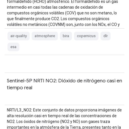
formaldehído (HCHO) atmosférico. El formaldehído es un gas
intermedio en casi todas las cadenas de oxidación de
compuestos orgánicos volátiles (COV) que no son metano, lo
que finalmente produce CO2. Los compuestos orgánicos
volátiles no metánicos (COVNM) son, junto con los NOx, el CO y
el CH4, …
air-quality
atmosphere
bira
copernicus
dlr
esa
Sentinel-5P NRTI NO2: Dióxido de nitrógeno casi en
tiempo real
NRTI/L3_NO2: Este conjunto de datos proporciona imágenes de
alta resolución casi en tiempo real de las concentraciones de
NO2. Los óxidos de nitrógeno (NO2 y NO) son gases traza
importantes en la atmósfera de la Tierra, presentes tanto en la