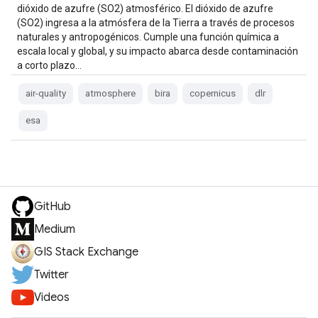
dióxido de azufre (SO2) atmosférico. El dióxido de azufre
(SO2) ingresa a la atmósfera de la Tierra a través de procesos
naturales y antropogénicos. Cumple una función química a
escala local y global, y su impacto abarca desde contaminación
a corto plazo…
air-quality
atmosphere
bira
copernicus
dlr
esa
GitHub
Medium
GIS Stack Exchange
Twitter
Videos