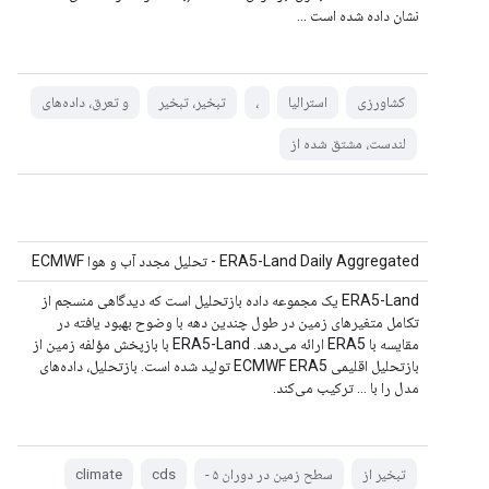
نشان داده شده است ...
کشاورزی
استرالیا
،
تبخیر، تبخیر
و تعرق، داده‌های
لندست، مشتق شده از
ERA5-Land Daily Aggregated - تحلیل مجدد آب و هوا ECMWF
ERA5-Land یک مجموعه داده بازتحلیل است که دیدگاهی منسجم از
تکامل متغیرهای زمین در طول چندین دهه با وضوح بهبود یافته در
مقایسه با ERA5 ارائه می‌دهد. ERA5-Land با بازپخش مؤلفه زمین از
بازتحلیل اقلیمی ECMWF ERA5 تولید شده است. بازتحلیل، داده‌های
مدل را با ... ترکیب می‌کند.
تبخیر از
سطح زمین در دوران ۵ -
cds
climate