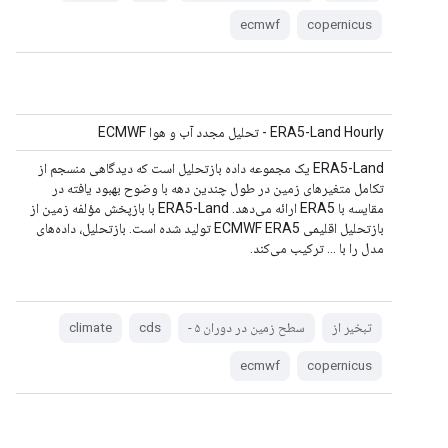
ecmwf
copernicus
ERA5-Land Hourly - تحلیل مجدد آب و هوا ECMWF
ERA5-Land یک مجموعه داده بازتحلیل است که دیدگاهی منسجم از
تکامل متغیرهای زمین در طول چندین دهه با وضوح بهبود یافته در
مقایسه با ERA5 ارائه می‌دهد. ERA5-Land با بازپخش مؤلفه زمین از
بازتحلیل اقلیمی ECMWF ERA5 تولید شده است. بازتحلیل، داده‌های
مدل را با ... ترکیب می‌کند.
تبخیر از
سطح زمین در دوران ۵ -
cds
climate
ecmwf
copernicus