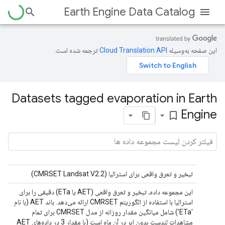
Earth Engine Data Catalog
این صفحه به‌وسیله
ترجمه شده است.
Datasets tagged evaporation in Earth
Engine
bookmark_border
تبخیر و تعرق واقعی برای استرالیا (CMRSET Landsat V2.2)
این مجموعه داده، تبخیر و تعرق واقعی (AET یا ETa) دقیقی را برای
استرالیا با استفاده از الگوریتم CMRSET ارائه می‌دهد. باند AET (با نام
'ETa') شامل میانگین مقدار روزانه از مدل CMRSET برای تمام
مشاهدات لندست بدون ابر در آن ماه است (با مقدار 3 در داده‌های AET