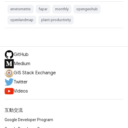
envirometrix
fapar
monthly
opengeohub
openlandmap
plant-productivity
GitHub
Medium
GIS Stack Exchange
Twitter
Videos
互動交流
Google Developer Program