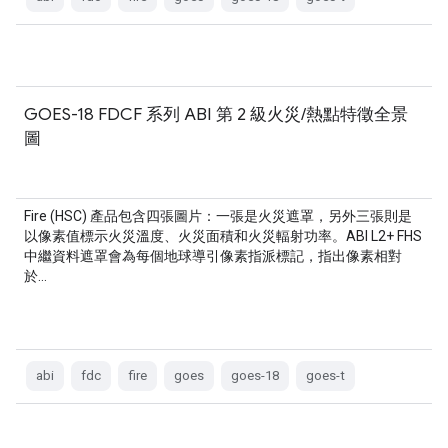
GOES-18 FDCF 系列 ABI 第 2 級火災/熱點特徵全景
圖
Fire (HSC) 產品包含四張圖片：一張是火災遮罩，另外三張則是
以像素值標示火災溫度、火災面積和火災輻射功率。ABI L2+ FHS
中繼資料遮罩會為每個地球導引像素指派標記，指出像素相對
於…
abi
fdc
fire
goes
goes-18
goes-t