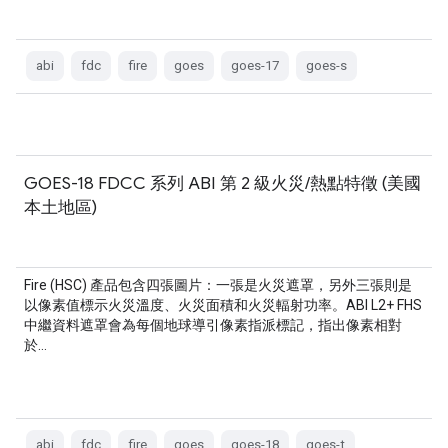
abi
fdc
fire
goes
goes-17
goes-s
GOES-18 FDCC 系列 ABI 第 2 級火災/熱點特徵 (美國
本土地區)
Fire (HSC) 產品包含四張圖片：一張是火災遮罩，另外三張則是
以像素值標示火災溫度、火災面積和火災輻射功率。ABI L2+ FHS
中繼資料遮罩會為每個地球導引像素指派標記，指出像素相對
於…
abi
fdc
fire
goes
goes-18
goes-t