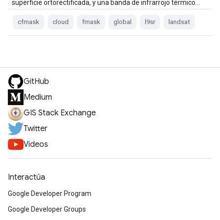
superficie ortorectificada, y una banda de infrarrojo térmico…
cfmask
cloud
fmask
global
l9sr
landsat
GitHub
Medium
GIS Stack Exchange
Twitter
Videos
Interactúa
Google Developer Program
Google Developer Groups