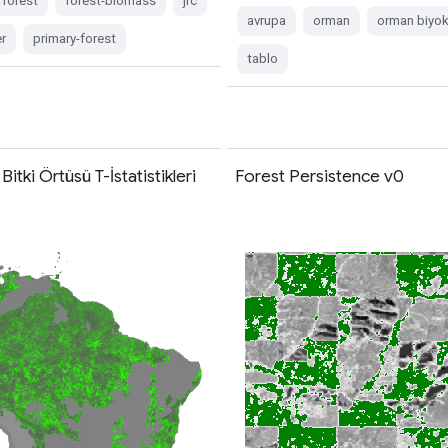
forest
forest-biomass
jrc
avrupa
orman
orman biyok
r
primary-forest
tablo
tki Örtüsü T-İstatistikleri
Forest Persistence v0