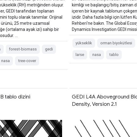
yükseklik (RH) metriğinden oluşur.
kimliği ve başlangıç/bitiş zaman 
ler, GEDI tarafından toplanan
içeren bir kaynak tablonun çokge
mini toplu olarak tanımlar. Orijinal
izidir. Daha fazla bilgi için lütfen Ku
 ürünü, 25 metre uzamsal
Rehberi'ne bakın. The Global Eco
e (ortalama ayak izi) sahip bir
Dynamics Investigation GEDI miss
losudur. …
yükseklik
orman biyokütlesi
n
forest-biomass
gedi
larse
nasa
tablo
nasa
tree-cover
 tablo dizini
GEDI L4A Aboveground Bi
Density, Version 2.1