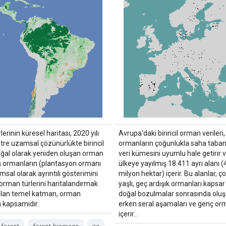
erinin küresel haritası, 2020 yılı
Avrupa'daki birincil orman verileri, 
tre uzamsal çözünürlükte birincil
ormanların çoğunlukla saha tabanlı
ğal olarak yeniden oluşan orman
veri kümesini uyumlu hale getirir 
iş ormanların (plantasyon ormanı
ülkeye yayılmış 18.411 ayrı alanı (
msal olarak ayrıntılı gösterimini
milyon hektar) içerir. Bu alanlar, ç
orman türlerini haritalandırmak
yaşlı, geç ardışık ormanları kapsa
anılan temel katman, orman
doğal bozulmalar sonrasında oluş
 kapsamıdır.
erken seral aşamaları ve genç orm
içerir...