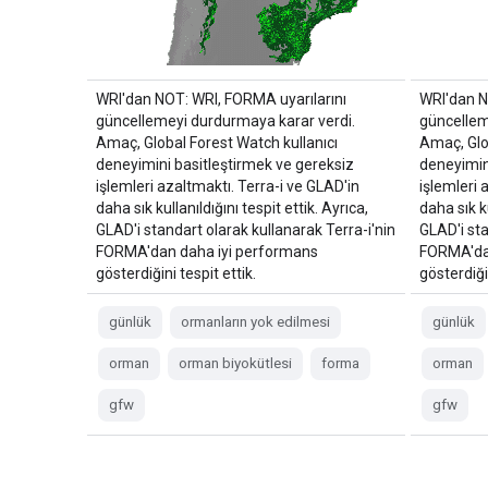
WRI'dan NOT: WRI, FORMA uyarılarını
WRI'dan N
güncellemeyi durdurmaya karar verdi.
güncellem
Amaç, Global Forest Watch kullanıcı
Amaç, Glo
deneyimini basitleştirmek ve gereksiz
deneyimin
işlemleri azaltmaktı. Terra-i ve GLAD'in
işlemleri 
daha sık kullanıldığını tespit ettik. Ayrıca,
daha sık ku
GLAD'i standart olarak kullanarak Terra-i'nin
GLAD'i sta
FORMA'dan daha iyi performans
FORMA'da
gösterdiğini tespit ettik.
gösterdiğin
günlük
ormanların yok edilmesi
günlük
orman
orman biyokütlesi
forma
orman
gfw
gfw