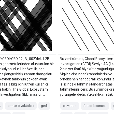
E/GEDI/GEDI02_B_002'deki L2B
Bu veri kümesi, Global Ecosyste
ın geometrilerinden oluşturulan bir
Investigation (GEDI) Seviye 4A (
leksiyonudur. Her özellik, öğe
2'nin yer üstü biyokütle yoğunluğ
e başlangıç/bitiş zaman damgaları
Mg/ha cinsinden) tahminlerini ve
r kaynak tablonun çokgen ayak
örneklenen her coğrafi konumlu l
a fazla bilgi için lütfen Kullanıcı
izi içindeki tahmin standart hatası
e bakın. The Global Ecosystem
tahminlerini içerir. Bu sürümde gra
Investigation GEDI mission …
yörüngelerdedir. Yükseklik metrikl
k
orman biyokütlesi
gedi
elevation
forest-biomass