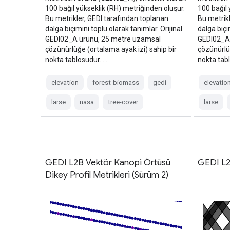
100 bağıl yükseklik (RH) metriğinden oluşur.
100 bağıl 
Bu metrikler, GEDI tarafından toplanan
Bu metrik
dalga biçimini toplu olarak tanımlar. Orijinal
dalga biçi
GEDI02_A ürünü, 25 metre uzamsal
GEDI02_A
çözünürlüğe (ortalama ayak izi) sahip bir
çözünürlüğ
nokta tablosudur. …
nokta tab
elevation
forest-biomass
gedi
elevatio
larse
nasa
tree-cover
larse
GEDI L2B Vektör Kanopi Örtüsü
GEDI L2B
Dikey Profil Metrikleri (Sürüm 2)