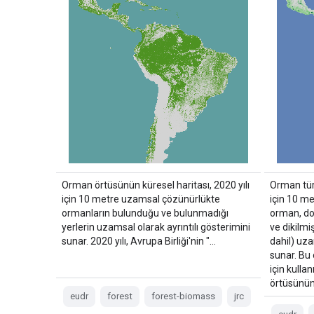
Orman örtüsünün küresel haritası, 2020 yılı
Orman türl
için 10 metre uzamsal çözünürlükte
için 10 me
ormanların bulunduğu ve bulunmadığı
orman, do
yerlerin uzamsal olarak ayrıntılı gösterimini
ve dikilm
sunar. 2020 yılı, Avrupa Birliği'nin "…
dahil) uza
sunar. Bu 
için kull
örtüsünün
eudr
forest
forest-biomass
jrc