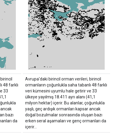
birincil
Avrupa'daki birincil orman verileri, birincil
 48 farklı
ormanların çoğunlukla saha tabanlı 48 farklı
ve 33
veri kümesini uyumlu hale getirir ve 33
41,1
ülkeye yayılmış 18.411 ayrı alanı (41,1
oğunlukla
milyon hektar) içerir. Bu alanlar, çoğunlukla
r ancak
yaşlı, geç ardışık ormanları kapsar ancak
an bazı
doğal bozulmalar sonrasında oluşan bazı
anları da
erken seral aşamaları ve genç ormanları da
içerir...