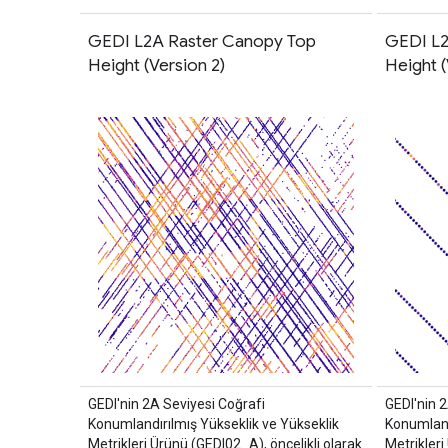
GEDI L2A Raster Canopy Top
GEDI L2
Height (Version 2)
Height (
GEDI'nin 2A Seviyesi Coğrafi
GEDI'nin 
Konumlandırılmış Yükseklik ve Yükseklik
Konumland
Metrikleri Ürünü (GEDI02_A), öncelikli olarak
Metrikleri