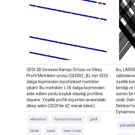
GEDI 2B Seviyesi Kanopi Örtüsü ve Dikey
Bu, LARS
Profil Metrikleri ürünü (GEDI02_B), her GEDI
tabloların
dalga biçiminden biyofiziksel metrikler
özellik ko
çıkarır. Bu metrikler, L1B dalga biçiminden
kimliği v
elde edilen yönlü boşluk olasılığı profiline
içeren bi
dayanır. Yeşillik profili ölçümleri arasındaki
izidir. Dah
dikey adım (GEDI'de dZ olarak bilinir).
Rehberi'n
Dynamics 
elevation
forest-biomass
gedi
yüksekli
larse
nasa
tree-cover