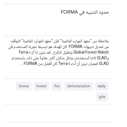
حدود التنبيه في FORMA
ملاحظة من "معهد الموارد العالمية": قرّر "معهد الموارد العالمية" التوقّف
عن تعديل تنبيهات FORMA. كان الهدف هو تبسيط تجربة المستخدم في
Global Forest Watch وتقليل التكرار. لقد تبيّن لنا أنّ Terra-i
وGLAD كانتا تُستخدَمان بشكل متكرّر أكثر. علاوةً على ذلك، باستخدام
GLAD كمعيار، تبيّن أنّ أداء Terra-i كان أفضل من FORMA …
forma
forest
fire
deforestation
daily
gfw