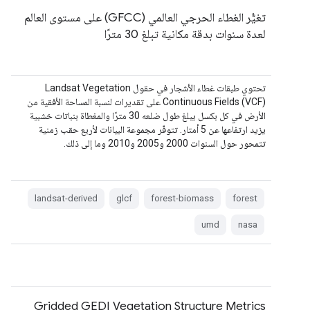
تغيُّر الغطاء الحرجي العالمي (GFCC) على مستوى العالم
لعدة سنوات بدقة مكانية تبلغ 30 مترًا
تحتوي طبقات غطاء الأشجار في حقول Landsat Vegetation
Continuous Fields (VCF) على تقديرات لنسبة المساحة الأفقية من
الأرض في كل بكسل يبلغ طول ضلعه 30 مترًا والمغطاة بنباتات خشبية
يزيد ارتفاعها عن 5 أمتار. تتوفّر مجموعة البيانات لأربع حقب زمنية
تتمحور حول السنوات 2000 و2005 و2010 وما إلى ذلك.
landsat-derived
glcf
forest-biomass
forest
umd
nasa
Gridded GEDI Vegetation Structure Metrics