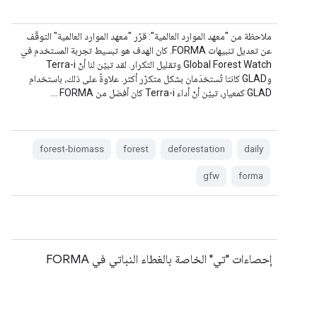
ملاحظة من "معهد الموارد العالمية": قرّر "معهد الموارد العالمية" التوقّف
عن تعديل تنبيهات FORMA. كان الهدف هو تبسيط تجربة المستخدم في
Global Forest Watch وتقليل التكرار. لقد تبيّن لنا أنّ Terra-i
وGLAD كانتا تُستخدَمان بشكل متكرّر أكثر. علاوةً على ذلك، باستخدام
GLAD كمعيار، تبيّن أنّ أداء Terra-i كان أفضل من FORMA …
forest-biomass
forest
deforestation
daily
gfw
forma
إحصاءات "تي" الخاصة بالغطاء النباتي في FORMA