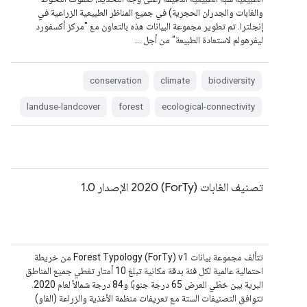
والغابات والجدران الحجرية) في جميع المناظر الطبيعية الزراعية في
إنجلترا. تم تطوير مجموعة البيانات هذه بالتعاون مع "مركز أكسفورد
ليفرهولم لاستعادة الطبيعة" من أجل …
conservation
climate
biodiversity
landuse-landcover
forest
ecological-connectivity
تصنيف الغابات (ForTy) 2020 الإصدار 1.0
تتألف مجموعة بيانات Forest Typology (ForTy) v1 من خريطة
احتمالية عالمية لكل فئة بدقة مكانية تبلغ 10 أمتار تغطي جميع المناطق
البرية بين خطَي العرض 65 درجة جنوبًا و84 درجة شمالاً لعام 2020.
تتوافق التصنيفات الستة مع تعريفات منظمة الأغذية والزراعة (الفاو)