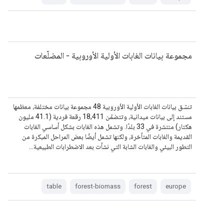
مجموعة بيانات الغابات الأولية الأوروبية - المضلّعات
تنسّق بيانات الغابات الأولية الأوروبية 48 مجموعة بيانات مختلفة، معظمها
مستند إلى بيانات ميدانية، وتتضمّن 18,411 رقعة فردية (41.1 مليون
هكتار) منتشرة في 33 بلدًا. وتشمل هذه الغابات بشكل أساسي الغابات
القديمة والغابات المتأخرة، ولكنها تشمل أيضًا بعض المراحل المبكرة من
التطور البيئي والغابات الشابة التي نشأت بعد الاضطرابات الطبيعية…
table
forest-biomass
forest
europe