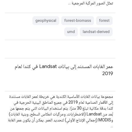
تمثّل الصور المركّبة المرجعية …
geophysical
forest-biomass
forest
umd
landsat-derived
عمر الغابات المستند إلى بيانات Landsat في كندا لعام
2019
مجموعة بيانات الغابات الأساسية الكندية هي خريطة لعمر الغابات مستندة
إلى الأقمار الصناعية لعام 2019 في جميع المناطق البيئية الحرجية في
كندا بدقة مكانية تبلغ 30 مترًا. يتم استخدام البيانات التي يتم جمعها عن
بُعد من Landsat (الاضطرابات، ومركّبات انعكاس السطح، وبنية الغابات)
وMODIS (إجمالي الإنتاج الأولي) لتحديد العمر. يمكن أن يكون عمر الغابة
…