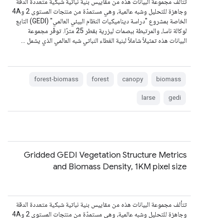
تتألف مجموعة البيانات هذه من مقاييس بنية نباتية شبكية متعددة الدقة
وجاهزة للتحليل وشبه عالمية، وهي مستمدّة من منتجات المستوى 2 و4A
الخاصة بمشروع "دراسة ديناميكيات النظام البيئي العالمي" (GEDI) التابع
لوكالة ناسا، والمرتبطة ببصمات ليزرية بقطر 25 مترًا. توفّر مجموعة
البيانات هذه تمثيلاً شاملاً لبنية الغطاء النباتي شبه العالمي الذي يشمل …
forest-biomass
forest
canopy
biomass
larse
gedi
Gridded GEDI Vegetation Structure Metrics
and Biomass Density, 1KM pixel size
تتألف مجموعة البيانات هذه من مقاييس بنية نباتية شبكية متعددة الدقة
وجاهزة للتحليل وشبه عالمية، وهي مستمدّة من منتجات المستوى 2 و4A