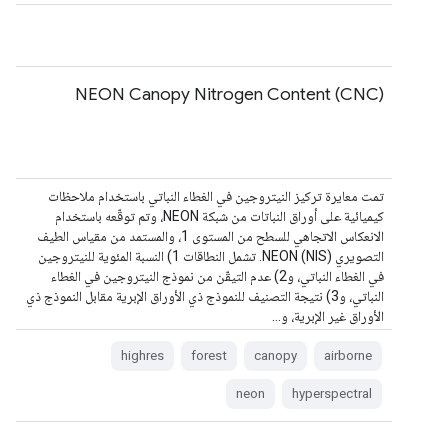
NEON Canopy Nitrogen Content (CNC)
تمت معايرة تركيز النيتروجين في الغطاء النباتي باستخدام ملاحظات
كيميائية على أوراق النباتات من شبكة NEON، وتم توقّعه باستخدام
الانعكاس الاتجاهي للسطح من المستوى 1، والمستمد من مقياس الطيف
التصويري NEON (NIS). تشمل النطاقات 1) النسبة المئوية للنيتروجين
في الغطاء النباتي، و2) عدم التيقّن من نموذج النيتروجين في الغطاء
النباتي، و3) نتيجة التصنيف للنموذج ذي الأوراق الإبرية مقابل النموذج ذي
الأوراق غير الإبرية، و…
highres
forest
canopy
airborne
neon
hyperspectral