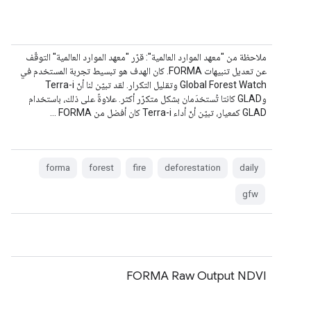
ملاحظة من "معهد الموارد العالمية": قرّر "معهد الموارد العالمية" التوقّف
عن تعديل تنبيهات FORMA. كان الهدف هو تبسيط تجربة المستخدم في
Global Forest Watch وتقليل التكرار. لقد تبيّن لنا أنّ Terra-i
وGLAD كانتا تُستخدَمان بشكل متكرّر أكثر. علاوةً على ذلك، باستخدام
GLAD كمعيار، تبيّن أنّ أداء Terra-i كان أفضل من FORMA …
forma
forest
fire
deforestation
daily
gfw
FORMA Raw Output NDVI