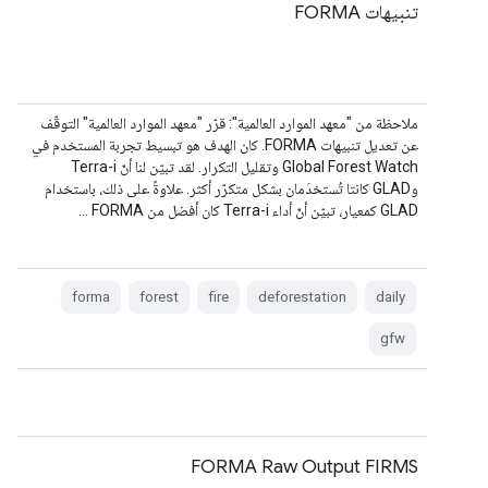
تنبيهات FORMA
ملاحظة من "معهد الموارد العالمية": قرّر "معهد الموارد العالمية" التوقّف
عن تعديل تنبيهات FORMA. كان الهدف هو تبسيط تجربة المستخدم في
Global Forest Watch وتقليل التكرار. لقد تبيّن لنا أنّ Terra-i
وGLAD كانتا تُستخدَمان بشكل متكرّر أكثر. علاوةً على ذلك، باستخدام
GLAD كمعيار، تبيّن أنّ أداء Terra-i كان أفضل من FORMA …
forma
forest
fire
deforestation
daily
gfw
FORMA Raw Output FIRMS