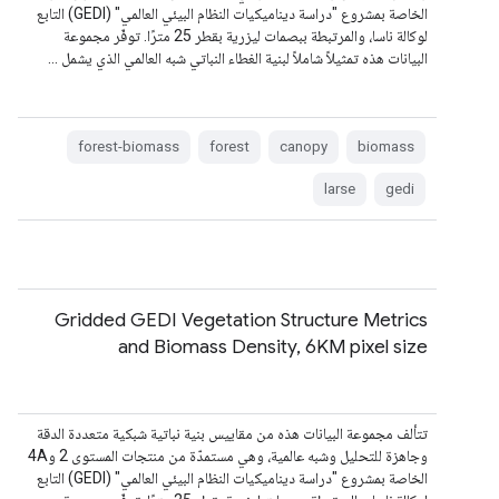
الخاصة بمشروع "دراسة ديناميكيات النظام البيئي العالمي" (GEDI) التابع
لوكالة ناسا، والمرتبطة ببصمات ليزرية بقطر 25 مترًا. توفّر مجموعة
البيانات هذه تمثيلاً شاملاً لبنية الغطاء النباتي شبه العالمي الذي يشمل …
forest-biomass
forest
canopy
biomass
larse
gedi
Gridded GEDI Vegetation Structure Metrics
and Biomass Density, 6KM pixel size
تتألف مجموعة البيانات هذه من مقاييس بنية نباتية شبكية متعددة الدقة
وجاهزة للتحليل وشبه عالمية، وهي مستمدّة من منتجات المستوى 2 و4A
الخاصة بمشروع "دراسة ديناميكيات النظام البيئي العالمي" (GEDI) التابع