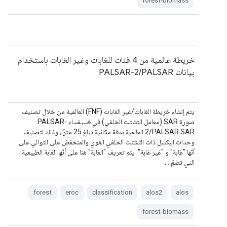
forest-biomass
خريطة عالمية من 4 فئات للغابات وغير الغابات باستخدام
بيانات PALSAR-2/PALSAR
يتم إنشاء خريطة الغابات/غير الغابات (FNF) العالمية من خلال تصنيف
صورة SAR (معامل التشتت الخلفي) في فسيفساء PALSAR-
2/PALSAR SAR العالمية بدقة مكانية تبلغ 25 مترًا، وذلك لتصنيف
وحدات البكسل ذات التشتت الخلفي القوي والمنخفض على التوالي على
أنّها "غابة" و "غير غابة". يتم تعريف "الغابة" هنا على أنّها الغابة الطبيعية
التي تضمّ …
forest
eroc
classification
alos2
alos
forest-biomass