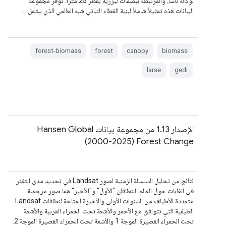
لوكالة ناسا، والمرتبطة ببصمات ليزرية بقطر 25 مترًا. توفّر مجموعة
البيانات هذه تمثيلاً شاملاً لبنية الغطاء النباتي شبه العالمي الذي يشمل …
forest-biomass
forest
canopy
biomass
larse
gedi
الإصدار 1.13 من مجموعة بيانات Hansen Global
Forest Change‏ (2000-2025)
نتائج من تحليل السلسلة الزمنية لصور Landsat في تحديد مدى التغيّر
في الغابات حول العالم. النطاقان "الأول" و"الأخير" هما صور مرجعية
متعددة الأطياف من السنوات الأولى والأخيرة المتاحة لنطاقات Landsat
الطيفية التي تتوافق مع الأحمر والأشعة تحت الحمراء القريبة والأشعة
تحت الحمراء القصيرة الموجة 1 والأشعة تحت الحمراء القصيرة الموجة 2.