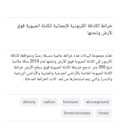
خرائط الكثافة الكربونية الإجمالية للكتلة الحيوية فوق
الأرض وتحتها
تقدّم مجموعة البيانات هذه خرائط عالمية متسقة زمنيًا ومتوافقة لكثافة
الكربون في الكتلة الحيوية فوق الأرض وتحتها لعام 2010 بدقة مكانية
تبلغ 300 متر. تدمج خريطة الكتلة الحيوية فوق سطح الأرض خرائط
الكتلة الحيوية الخاصة بالأراضي الحرجية والعشبية والأراضي الزراعية
والتندرا، والتي يتم استشعارها عن بُعد. كانت الخرائط المدخَلة …
density
carbon
biomass
aboveground
forest-biomass
forest