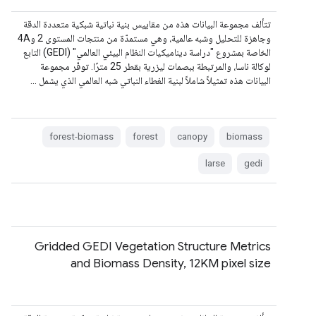
تتألف مجموعة البيانات هذه من مقاييس بنية نباتية شبكية متعددة الدقة
وجاهزة للتحليل وشبه عالمية، وهي مستمدّة من منتجات المستوى 2 و4A
الخاصة بمشروع "دراسة ديناميكيات النظام البيئي العالمي" (GEDI) التابع
لوكالة ناسا، والمرتبطة ببصمات ليزرية بقطر 25 مترًا. توفّر مجموعة
البيانات هذه تمثيلاً شاملاً لبنية الغطاء النباتي شبه العالمي الذي يشمل …
forest-biomass
forest
canopy
biomass
larse
gedi
Gridded GEDI Vegetation Structure Metrics
and Biomass Density, 12KM pixel size