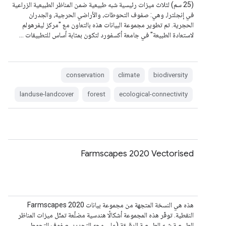
(25 سم) لثلاث ميزات رئيسية شبه طبيعية ضمن المناظر الطبيعية الزراعية
في إنجلترا، وهي: صفوف التحوطات، والأراضي الحرجية، والجدران
الحجرية. تم تطوير مجموعة البيانات هذه بالتعاون مع "مركز ليفرهولم
لاستعادة الطبيعة" في جامعة أكسفورد لتكون بمثابة أساس للتطبيقات …
conservation
climate
biodiversity
landuse-landcover
forest
ecological-connectivity
Farmscapes 2020 Vectorised
هذه هي النسخة المتجهة من مجموعة بيانات Farmscapes 2020
النقطية. توفّر هذه المجموعة أشكالًا هندسية مضلّعة تمثّل ميزات المناظر
الطبيعية شبه الطبيعية الدقيقة (على وجه التحديد، صفوف التحوط