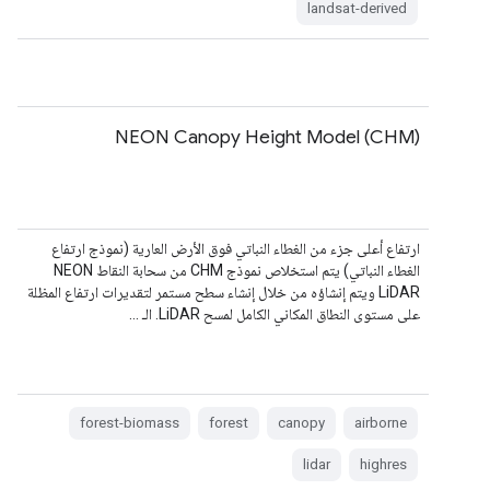
landsat-derived
NEON Canopy Height Model (CHM)
ارتفاع أعلى جزء من الغطاء النباتي فوق الأرض العارية (نموذج ارتفاع
الغطاء النباتي) يتم استخلاص نموذج CHM من سحابة النقاط NEON
LiDAR ويتم إنشاؤه من خلال إنشاء سطح مستمر لتقديرات ارتفاع المظلة
على مستوى النطاق المكاني الكامل لمسح LiDAR. الـ …
forest-biomass
forest
canopy
airborne
lidar
highres