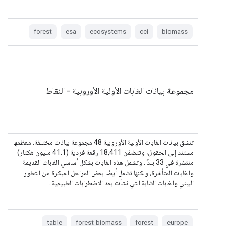
forest
esa
ecosystems
cci
biomass
مجموعة بيانات الغابات الأولية الأوروبية - النقاط
تنسّق بيانات الغابات الأولية الأوروبية 48 مجموعة بيانات مختلفة، معظمها
مستند إلى الحقول، وتتضمّن 18,411 رقعة فردية (41.1 مليون هكتار)
منتشرة في 33 بلدًا. وتشمل هذه الغابات بشكل أساسي الغابات القديمة
والغابات المتأخرة، ولكنها تشمل أيضًا بعض المراحل المبكرة من التطور
البيئي والغابات الشابة التي نشأت بعد الاضطرابات الطبيعية…
table
forest-biomass
forest
europe