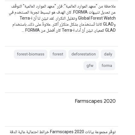
ملاحظة من "معهد الموارد العالمية": قرّر "معهد الموارد العالمية" التوقّف
عن تعديل تنبيهات FORMA. كان الهدف هو تبسيط تجربة المستخدم في
Global Forest Watch وتقليل التكرار. لقد تبيّن لنا أنّ Terra-i
وGLAD كانتا تُستخدَمان بشكل متكرّر أكثر. علاوةً على ذلك، باستخدام
GLAD كمعيار، تبيّن أنّ أداء Terra-i كان أفضل من FORMA …
forest-biomass
forest
deforestation
daily
gfw
forma
Farmscapes 2020
توفّر مجموعة بيانات Farmscapes 2020 خرائط احتمالية عالية الدقة