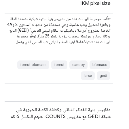
1KM pixel size
تتألف مجموعة البيانات هذه من مقاييس بنية نباتية شبكية متعددة الدقة
وجاهزة للتحليل وشبه عالمية، وهي مستمدّة من منتجات المستوى 2 و4A
الخاصة بمشروع "دراسة ديناميكيات النظام البيئي العالمي" (GEDI) التابع
لوكالة ناسا، والمرتبطة ببصمات ليزرية بقطر 25 مترًا. توفّر مجموعة
البيانات هذه تمثيلاً شاملاً لبنية الغطاء النباتي شبه العالمي الذي يشمل …
forest-biomass
forest
canopy
biomass
larse
gedi
مقاييس بنية الغطاء النباتي وكثافة الكتلة الحيوية في
شبكة GEDI مع مقاييس COUNTS، حجم البكسل 6 كم