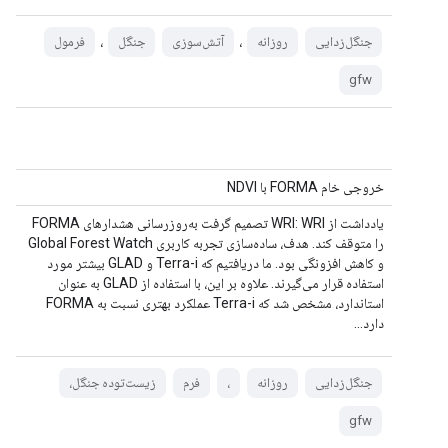
،
،
جنگل‌زدایی
روزانه
آتش‌سوزی
جنگل
فرمول
gfw
خروجی خام FORMA با NDVI
یادداشت از WRI: WRI تصمیم گرفت به‌روزرسانی هشدارهای FORMA
را متوقف کند. هدف، ساده‌سازی تجربه کاربری Global Forest Watch
و کاهش افزونگی بود. ما دریافتیم که Terra-i و GLAD بیشتر مورد
استفاده قرار می‌گیرند. علاوه بر این، با استفاده از GLAD به عنوان
استاندارد، مشخص شد که Terra-i عملکرد بهتری نسبت به FORMA
دارد...
جنگل‌زدایی
روزانه
،
فرم
زیست‌توده جنگل،
gfw