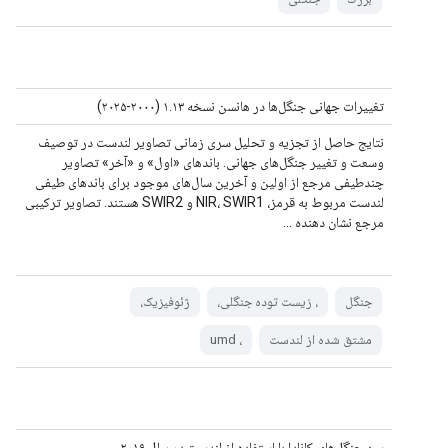
تغییرات جهانی جنگل‌ها در هانسن نسخه ۱.۱۳ (۲۰۰۰-۲۰۲۵)
نتایج حاصل از تجزیه و تحلیل سری زمانی تصاویر لندست در توصیف
وسعت و تغییر جنگل‌های جهانی. باندهای «اول» و «آخر» تصاویر
چندطیفی مرجع از اولین و آخرین سال‌های موجود برای باندهای طیفی
لندست مربوط به قرمز، NIR، SWIR1 و SWIR2 هستند. تصاویر ترکیبی
مرجع نشان دهنده ...
جنگل
، زیست توده جنگلی،
ژئوفیزیک،
مشتق شده از لندست
، umd
سن جنگل‌های کانادا با استفاده از لندست در سال ۲۰۱۹