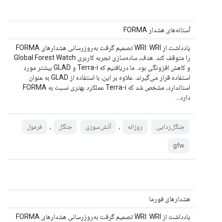
آستانه‌های هشدار FORMA
یادداشت از WRI: WRI تصمیم گرفت به‌روزرسانی هشدارهای FORMA
را متوقف کند. هدف، ساده‌سازی تجربه کاربری Global Forest Watch
و کاهش افزونگی بود. ما دریافتیم که Terra-i و GLAD بیشتر مورد
استفاده قرار می‌گیرند. علاوه بر این، با استفاده از GLAD به عنوان
استاندارد، مشخص شد که Terra-i عملکرد بهتری نسبت به FORMA
دارد...
،
،
جنگل‌زدایی
روزانه
آتش‌سوزی
جنگل
فرمول
gfw
هشدارهای فورما
یادداشت از WRI: WRI تصمیم گرفت به‌روزرسانی هشدارهای FORMA