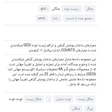
جنگلی
جنگل
، زیست توده
، glcf
، مشتق شده از لندست
، ناسا
، umd
معیارهای ساختار پوشش گیاهی و تراکم زیست توده GEDI شبکه‌بندی
شده با معیارهای COUNTS، اندازه پیکسل ۱۲ کیلومتر
این مجموعه داده‌ها شامل معیارهای ساختار پوشش گیاهی شبکه‌بندی
شده با وضوح چندگانه، آماده برای تجزیه و تحلیل و تقریباً جهانی است
که از محصولات سطح 2 و 4A تحقیقات دینامیک اکوسیستم جهانی ناسا
(GEDI) مرتبط با ردپاهای لیدار با قطر 25 متر گرفته شده است. این
مجموعه داده‌ها نمایش جامعی از ساختار پوشش گیاهی تقریباً جهانی را
ارائه می‌دهد که شامل ...
توده، توده
جنگل زیست
توده، سایبان
،
جنگل زیست
بزرگ
جنگلی