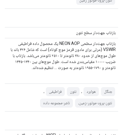
نئون-پرود-موتور زمین
بازتاب جهت‌دار سطح نئون
بازتاب جهت‌دار سطحی NEON AOP یک محصول داده فراطیفی
VSWIR (مرئی برای مادون قرمز موج کوتاه) است که شامل ۴۲۶ باند با
طول موج‌های از حدود ۳۸۰ نانومتر تا ۲۵۱۰ نانومتر می‌باشد. بازتاب با
ضریب ۱۰۰۰۰ مقیاس‌بندی شده است. طول موج‌های بین ۱۳۴۰-۱۴۴۵
نانومتر و ۱۷۹۰-۱۹۵۵ نانومتر به صورت ... تنظیم شده‌اند.
،
،
جنگل
هوابرد
نئون
فراطیفی
نئون-پرود-موتور-زمین،
ناشر-مجموعه داده