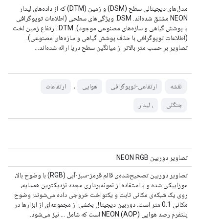
مدل‌های دیجیتالی سطح (DSM) و زمین (DTM) که از داده‌های لیدار
NEON مشتق شده‌اند. DSM: ویژگی‌های سطحی (اطلاعات توپوگرافی
با پوشش گیاهی و سازه‌های مصنوعی موجود). DTM: ارتفاع زمین لخت
(اطلاعات توپوگرافی با حذف پوشش گیاهی و سازه‌های مصنوعی).
تصاویر بر حسب متر بالاتر از میانگین سطح دریا ارائه شده‌اند...
،
نقشه
ارتفاعی-توپوگرافی
هوایی
ارتفاعات
جنگلی
، لیدار
تصاویر دوربین NEON RGB
تصاویر دوربین تصحیح‌شده‌ی قائم قرمز-سبز-آبی (RGB) با وضوح بالا،
موزاییکی شده و با استفاده از نمونه‌برداری مجدد نزدیکترین همسایه،
روی یک شبکه‌ی مکانی ثابت و یکنواخت خروجی داده می‌شوند؛ وضوح
مکانی 0.1 متر است. دوربین دیجیتال بخشی از مجموعه‌ای از ابزارها در
پلتفرم رصد هوایی NEON (AOP) است که شامل ... نیز می‌شود.