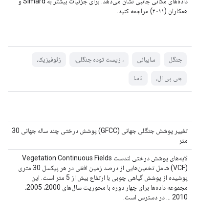
داده‌های مکانی جانبی نشان می‌دهد. برای جزئیات بیشتر به Simard و
همکاران (۲۰۱۱) مراجعه کنید.
جنگل
سایبانی
، زیست توده جنگلی،
ژئوفیزیک،
جی پی ال،
ناسا
تغییر پوشش جنگلی جهانی (GFCC) پوشش درختی چند ساله جهانی 30
متر
لایه‌های پوشش درختی لندست Vegetation Continuous Fields
(VCF) شامل تخمین‌هایی از درصد زمین افقی در هر پیکسل 30 متری
پوشیده از پوشش گیاهی چوبی با ارتفاع بیش از 5 متر است. این
مجموعه داده‌ها برای چهار دوره با محوریت سال‌های 2000، 2005،
2010 ... در دسترس است.