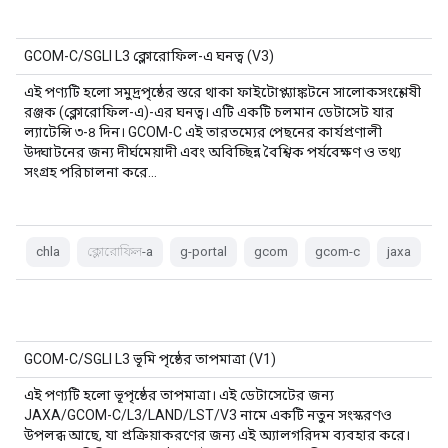
GCOM-C/SGLI L3 ক্লোরোফিল-এ ঘনত্ব (V3)
এই পণ্যটি হলো সমুদ্রপৃষ্ঠের স্তরে থাকা ফাইটোপ্ল্যাঙ্কটনে সালোকসংশ্লেষী
রঞ্জক (ক্লোরোফিল-এ)-এর ঘনত্ব। এটি একটি চলমান ডেটাসেট যার
ল্যাটেন্সি ৩-৪ দিন। GCOM-C এই তারতম্যের পেছনের কার্যপ্রণালী
উদ্ঘাটনের জন্য দীর্ঘমেয়াদী এবং অবিচ্ছিন্ন বৈশ্বিক পর্যবেক্ষণ ও তথ্য
সংগ্রহ পরিচালনা করে…
chla
ক্লোরোফিল-a
g-portal
gcom
gcom-c
jaxa
GCOM-C/SGLI L3 ভূমি পৃষ্ঠের তাপমাত্রা (V1)
এই পণ্যটি হলো ভূপৃষ্ঠের তাপমাত্রা। এই ডেটাসেটের জন্য
JAXA/GCOM-C/L3/LAND/LST/V3 নামে একটি নতুন সংস্করণও
উপলব্ধ আছে, যা প্রক্রিয়াকরণের জন্য এই অ্যালগরিদম ব্যবহার করে।