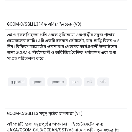
GCOM-C/SGLI L3 লিফ এরিয়া ইনডেক্স (V3)
এই গুণফলটি হলো প্রতি একক ভূমিক্ষেত্রে একপার্শ্বীয় সবুজ পাতার
ক্ষেত্রফলের সমষ্টি। এটি একটি চলমান ডেটাসেট, যার প্রাপ্তি বিলম্ব ৩-৪
দিন। বিকিরণ বাজেটের ওঠানামার পেছনের কার্যপ্রণালী উদ্ঘাটনের
জন্য GCOM-C দীর্ঘমেয়াদী ও অবিচ্ছিন্ন বৈশ্বিক পর্যবেক্ষণ এবং তথ্য
সংগ্রহ পরিচালনা করে…
g-portal
gcom
gcom-c
jaxa
লাই
জমি
GCOM-C/SGLI L3 সমুদ্র পৃষ্ঠের তাপমাত্রা (V1)
এই পণ্যটি হলো সমুদ্রপৃষ্ঠের তাপমাত্রা। এই ডেটাসেটের জন্য
JAXA/GCOM-C/L3/OCEAN/SST/V3 নামে একটি নতুন সংস্করণও