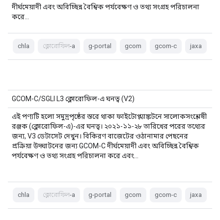
দীর্ঘমেয়াদী এবং অবিচ্ছিন্ন বৈশ্বিক পর্যবেক্ষণ ও তথ্য সংগ্রহ পরিচালনা
করে…
chla
ক্লোরোফিল-a
g-portal
gcom
gcom-c
jaxa
GCOM-C/SGLI L3 ক্লোরোফিল-এ ঘনত্ব (V2)
এই পণ্যটি হলো সমুদ্রপৃষ্ঠের স্তরে থাকা ফাইটোপ্ল্যাঙ্কটনে সালোকসংশ্লেষী
রঞ্জক (ক্লোরোফিল-এ)-এর ঘনত্ব। ২০২১-১১-২৮ তারিখের পরের তথ্যের
জন্য, V3 ডেটাসেট দেখুন। বিকিরণ বাজেটের ওঠানামার পেছনের
প্রক্রিয়া উদ্ঘাটনের জন্য GCOM-C দীর্ঘমেয়াদী এবং অবিচ্ছিন্ন বৈশ্বিক
পর্যবেক্ষণ ও তথ্য সংগ্রহ পরিচালনা করে এবং…
chla
ক্লোরোফিল-a
g-portal
gcom
gcom-c
jaxa