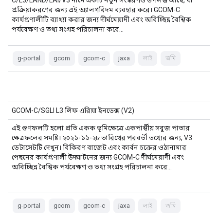
C/L3/LAND/LAI/V3 নামে একটি নতুন সংস্করণও উপলব্ধ আছে, যা
প্রক্রিয়াকরণের জন্য এই অ্যালগরিদম ব্যবহার করে। GCOM-C
কার্যপ্রণালীটি ব্যাখ্যা করার জন্য দীর্ঘমেয়াদী এবং অবিচ্ছিন্ন বৈশ্বিক
পর্যবেক্ষণ ও তথ্য সংগ্রহ পরিচালনা করে…
g-portal
gcom
gcom-c
jaxa
লাই
জমি
GCOM-C/SGLI L3 লিফ এরিয়া ইনডেক্স (V2)
এই গুণফলটি হলো প্রতি একক ভূমিক্ষেত্রে একপার্শ্বীয় সবুজ পাতার
ক্ষেত্রফলের সমষ্টি। ২০২১-১১-২৮ তারিখের পরবর্তী তথ্যের জন্য, V3
ডেটাসেটটি দেখুন। বিকিরণ বাজেট এবং কার্বন চক্রের ওঠানামার
পেছনের কার্যপ্রণালী উদ্ঘাটনের জন্য GCOM-C দীর্ঘমেয়াদী এবং
অবিচ্ছিন্ন বৈশ্বিক পর্যবেক্ষণ ও তথ্য সংগ্রহ পরিচালনা করে…
g-portal
gcom
gcom-c
jaxa
লাই
জমি