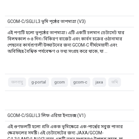
GCOM-C/SGLI L3 ভূমি পৃষ্ঠের তাপমাত্রা (V3)
এই পণ্যটি হলো ভূপৃষ্ঠের তাপমাত্রা। এটি একটি চলমান ডেটাসেট যার
বিলম্বকাল ৩-৪ দিন। বিকিরণ বাজেট এবং কার্বন চক্রের ওঠানামার
পেছনের কার্যপ্রণালী উদ্ঘাটনের জন্য GCOM-C দীর্ঘমেয়াদী এবং
অবিচ্ছিন্ন বৈশ্বিক পর্যবেক্ষণ ও তথ্য সংগ্রহ করে থাকে, যা …
জলবায়ু
g-portal
gcom
gcom-c
jaxa
জমি
GCOM-C/SGLI L3 লিফ এরিয়া ইনডেক্স (V1)
এই গুণফলটি হলো প্রতি একক ভূমিক্ষেত্রে এক-পার্শ্বের সবুজ পাতার
ক্ষেত্রফলের সমষ্টি। এই ডেটাসেটের জন্য JAXA/GCOM-