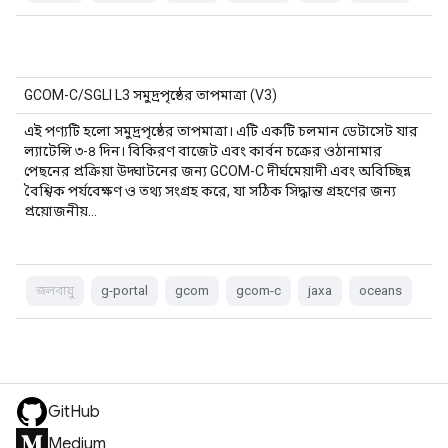
GCOM-C/SGLI L3 সমুদ্রপৃষ্ঠের তাপমাত্রা (V3)
এই পণ্যটি হলো সমুদ্রপৃষ্ঠের তাপমাত্রা। এটি একটি চলমান ডেটাসেট যার
ল্যাটেন্সি ৩-৪ দিন। বিকিরণ বাজেট এবং কার্বন চক্রের ওঠানামার
পেছনের প্রক্রিয়া উদ্ঘাটনের জন্য GCOM-C দীর্ঘমেয়াদী এবং অবিচ্ছিন্ন
বৈশ্বিক পর্যবেক্ষণ ও তথ্য সংগ্রহ করে, যা সঠিক সিদ্ধান্ত গ্রহণের জন্য
প্রয়োজনীয়…
জলবায়ু
g-portal
gcom
gcom-c
jaxa
oceans
GitHub
Medium