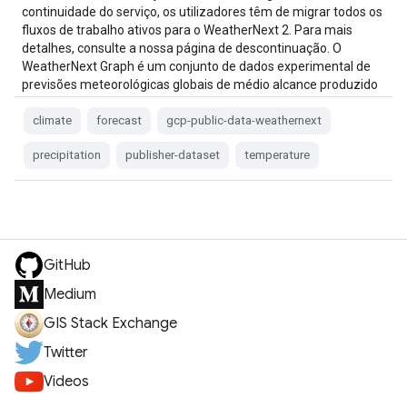
continuidade do serviço, os utilizadores têm de migrar todos os
fluxos de trabalho ativos para o WeatherNext 2. Para mais
detalhes, consulte a nossa página de descontinuação. O
WeatherNext Graph é um conjunto de dados experimental de
previsões meteorológicas globais de médio alcance produzido
por …
climate
forecast
gcp-public-data-weathernext
precipitation
publisher-dataset
temperature
GitHub
Medium
GIS Stack Exchange
Twitter
Videos