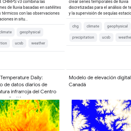
d. CHIRPS v3 combina las
crear series temporales de lluvia
nes de lluvia basadas en satélites
discretizadas para el análisis de 
os térmicos con las observaciones
y la supervisión de sequías estaci
aciones in situ…
chg
climate
geophysical
climate
geophysical
precipitation
ucsb
weathe
ation
ucsb
weather
Temperature Daily:
Modelo de elevación digital
o de datos diarios de
Canadá
ura infrarroja del Centro
os climáticos con
nes