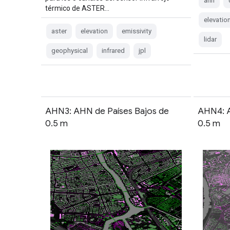
ahn
térmico de ASTER…
elevatio
aster
elevation
emissivity
lidar
geophysical
infrared
jpl
AHN3: AHN de Países Bajos de
AHN4: A
0.5 m
0.5 m