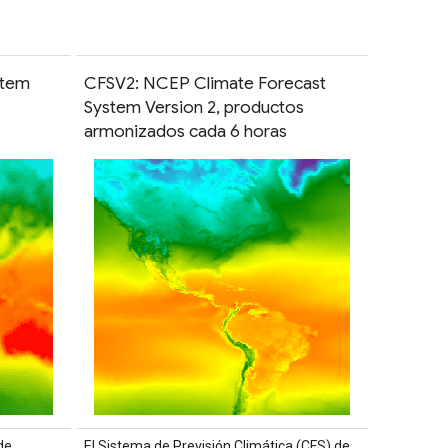
stem
CFSV2: NCEP Climate Forecast
System Version 2, productos
armonizados cada 6 horas
de
El Sistema de Previsión Climática (CFS) de