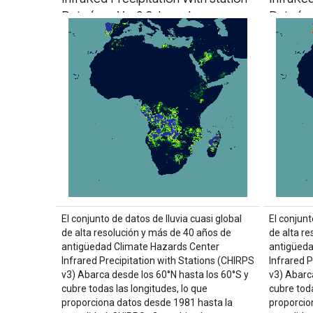
Data (versión 3.0, basada en
Data (v
IMERG)
El conjunto de datos de lluvia cuasi global
El conjunt
de alta resolución y más de 40 años de
de alta r
antigüedad Climate Hazards Center
antigüeda
Infrared Precipitation with Stations (CHIRPS
Infrared P
v3) Abarca desde los 60°N hasta los 60°S y
v3) Abarc
cubre todas las longitudes, lo que
cubre toda
proporciona datos desde 1981 hasta la
proporcio