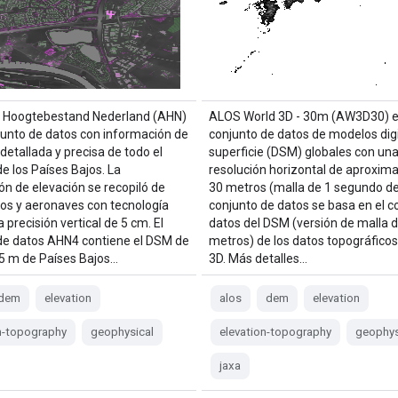
l Hoogtebestand Nederland (AHN)
ALOS World 3D - 30m (AW3D30) e
junto de datos con información de
conjunto de datos de modelos digi
detallada y precisa de todo el
superficie (DSM) globales con un
 de los Países Bajos. La
resolución horizontal de aproxi
ón de elevación se recopiló de
30 metros (malla de 1 segundo de 
ros y aeronaves con tecnología
conjunto de datos se basa en el c
a precisión vertical de 5 cm. El
datos del DSM (versión de malla d
de datos AHN4 contiene el DSM de
metros) de los datos topográficos
5 m de Países Bajos…
3D. Más detalles…
dem
elevation
alos
dem
elevation
n-topography
geophysical
elevation-topography
geophys
jaxa