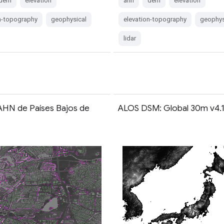
dem
elevation
ahn
dem
elevation
n-topography
geophysical
elevation-topography
geophys
lidar
HN de Países Bajos de
ALOS DSM: Global 30m v4.