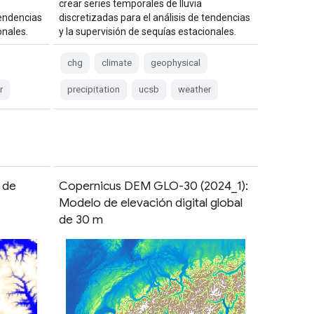
crear series temporales de lluvia
tendencias
discretizadas para el análisis de tendencias
onales.
y la supervisión de sequías estacionales.
chg
climate
geophysical
r
precipitation
ucsb
weather
 de
Copernicus DEM GLO-30 (2024_1):
Modelo de elevación digital global
de 30 m