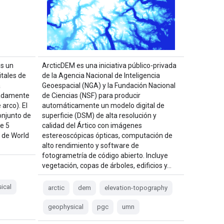
s un
ArcticDEM es una iniciativa público-privada
tales de
de la Agencia Nacional de Inteligencia
a
Geoespacial (NGA) y la Fundación Nacional
madamente
de Ciencias (NSF) para producir
arco). El
automáticamente un modelo digital de
onjunto de
superficie (DSM) de alta resolución y
e 5
calidad del Ártico con imágenes
 de World
estereoscópicas ópticas, computación de
alto rendimiento y software de
fotogrametría de código abierto. Incluye
vegetación, copas de árboles, edificios y…
ical
arctic
dem
elevation-topography
geophysical
pgc
umn