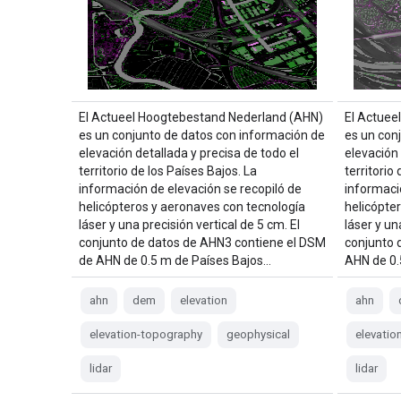
El Actueel Hoogtebestand Nederland (AHN)
El Actuee
es un conjunto de datos con información de
es un con
elevación detallada y precisa de todo el
elevación 
territorio de los Países Bajos. La
territorio
información de elevación se recopiló de
informaci
helicópteros y aeronaves con tecnología
helicópte
láser y una precisión vertical de 5 cm. El
láser y un
conjunto de datos de AHN3 contiene el DSM
conjunto 
de AHN de 0.5 m de Países Bajos…
AHN de 0.
ahn
dem
elevation
ahn
elevation-topography
geophysical
elevatio
lidar
lidar