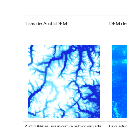
Tiras de ArcticDEM
DEM de 
ArcticDEM es una iniciativa público-privada
La cuadrí