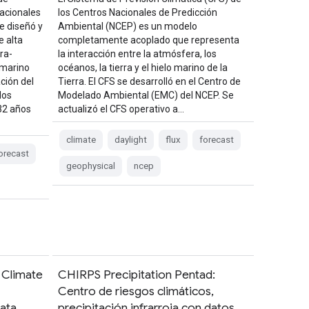
Nacionales
los Centros Nacionales de Predicción
e diseñó y
Ambiental (NCEP) es un modelo
e alta
completamente acoplado que representa
ra-
la interacción entre la atmósfera, los
 marino
océanos, la tierra y el hielo marino de la
ción del
Tierra. El CFS se desarrolló en el Centro de
dos
Modelado Ambiental (EMC) del NCEP. Se
 32 años
actualizó el CFS operativo a…
climate
daylight
flux
forecast
orecast
geophysical
ncep
 Climate
CHIRPS Precipitation Pentad:
Centro de riesgos climáticos,
Data
precipitación infrarroja con datos