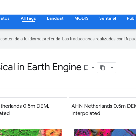
datos
All Tags
Landsat
MODIS
Sentinel
Publ
r contenido a tu idioma preferido. Las traducciones realizadas con IA p
cal in Earth Engine
bookmark_border
therlands 0.5m DEM,
AHN Netherlands 0.5m DE
lated
Interpolated