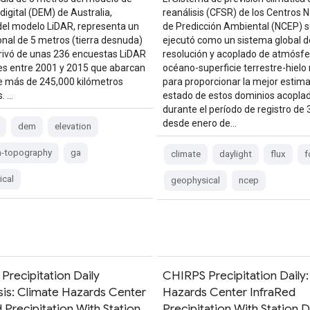
digital (DEM) de Australia,
reanálisis (CFSR) de los Centros 
del modelo LiDAR, representa un
de Predicción Ambiental (NCEP) s
nal de 5 metros (tierra desnuda)
ejecutó como un sistema global d
rivó de unas 236 encuestas LiDAR
resolución y acoplado de atmósfe
les entre 2001 y 2015 que abarcan
océano-superficie terrestre-hielo
e más de 245,000 kilómetros
para proporcionar la mejor estima
. …
estado de estos dominios acopla
durante el período de registro de
desde enero de…
dem
elevation
n-topography
ga
climate
daylight
flux
f
ical
geophysical
ncep
Precipitation Daily
CHIRPS Precipitation Daily:
sis: Climate Hazards Center
Hazards Center InfraRed
 Precipitation With Station
Precipitation With Station 