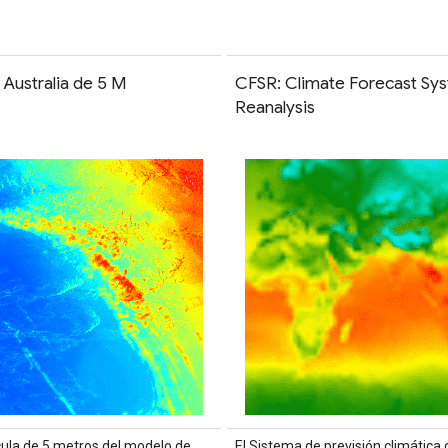
Australia de 5 M
CFSR: Climate Forecast Sy
Reanalysis
cula de 5 metros del modelo de
El Sistema de previsión climática 