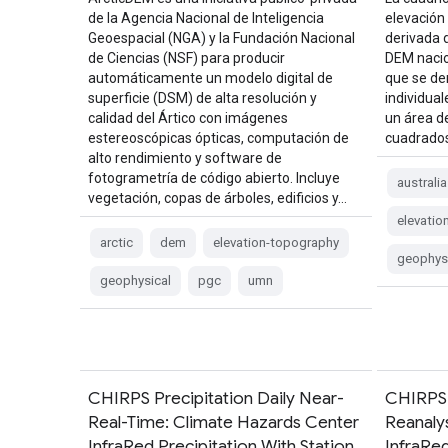
de la Agencia Nacional de Inteligencia
elevación 
Geoespacial (NGA) y la Fundación Nacional
derivada 
de Ciencias (NSF) para producir
DEM nacio
automáticamente un modelo digital de
que se de
superficie (DSM) de alta resolución y
individua
calidad del Ártico con imágenes
un área d
estereoscópicas ópticas, computación de
cuadrados
alto rendimiento y software de
fotogrametría de código abierto. Incluye
australia
vegetación, copas de árboles, edificios y…
elevatio
arctic
dem
elevation-topography
geophys
geophysical
pgc
umn
CHIRPS Precipitation Daily Near-
CHIRPS 
Real-Time: Climate Hazards Center
Reanaly
InfraRed Precipitation With Station
InfraRed