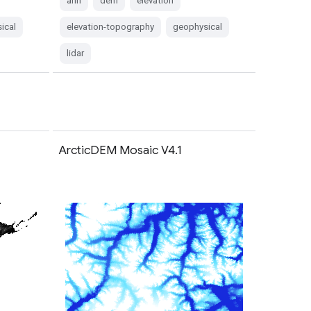
ahn
dem
elevation
ical
elevation-topography
geophysical
lidar
1
ArcticDEM Mosaic V4.1