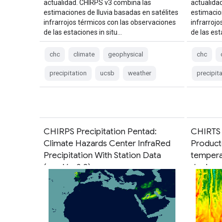
actualidad. CHIRPS v3 combina las
actualida
estimaciones de lluvia basadas en satélites
estimacio
infrarrojos térmicos con las observaciones
infrarroj
de las estaciones in situ…
de las est
chc
climate
geophysical
chc
precipitation
ucsb
weather
precipit
CHIRPS Precipitation Pentad:
CHIRTS 
Climate Hazards Center InfraRed
Product
Precipitation With Station Data
temperat
(versión 3.0)
de riesg
estacio