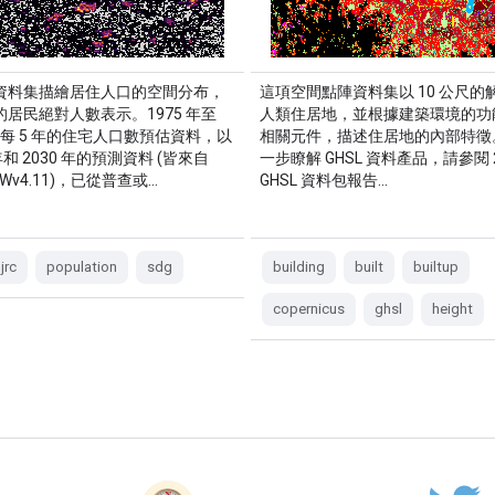
資料集描繪居住人口的空間分布，
這項空間點陣資料集以 10 公尺的
居民絕對人數表示。1975 年至
人類住居地，並根據建築環境的功
年間每 5 年的住宅人口數預估資料，以
相關元件，描述住居地的內部特徵
 年和 2030 年的預測資料 (皆來自
一步瞭解 GHSL 資料產品，請參閱 2
GPWv4.11)，已從普查或…
GHSL 資料包報告…
jrc
population
sdg
building
built
builtup
copernicus
ghsl
height