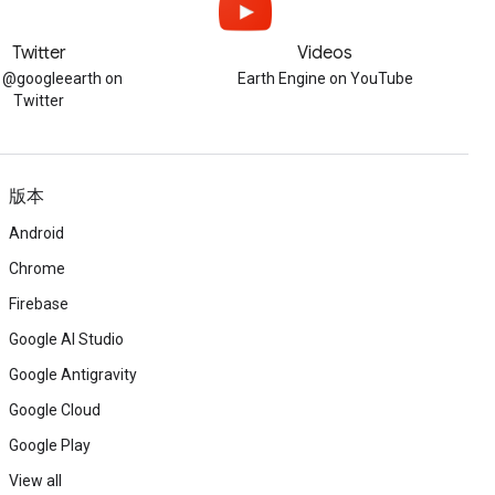
Twitter
Videos
w @googleearth on
Earth Engine on YouTube
Twitter
版本
Android
Chrome
Firebase
Google AI Studio
Google Antigravity
Google Cloud
Google Play
View all