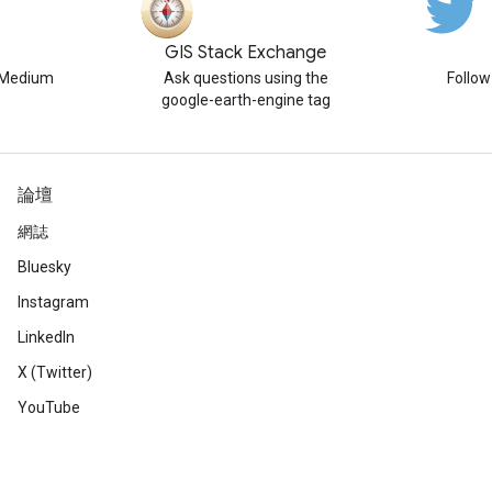
GIS Stack Exchange
n Medium
Ask questions using the
Follo
google-earth-engine tag
論壇
網誌
Bluesky
Instagram
LinkedIn
X (Twitter)
YouTube