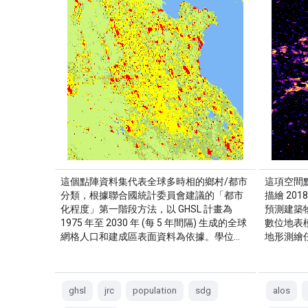
這個點陣資料集代表全球多時相的鄉村/都市
這項空間點
分類，根據聯合國統計委員會建議的「都市
描繪 20
化程度」第一階段方法，以 GHSL 計畫為
預測建築物
1975 年至 2030 年 (每 5 年間隔) 生成的全球
數位地表模
網格人口和建成區表面資料為依據。學位…
地形測繪任
ghsl
jrc
population
sdg
alos