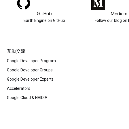
GitHub
Medium
Earth Engine on GitHub
Follow our blog o
互動交流
Google Developer Program
Google Developer Groups
Google Developer Experts
Accelerators
Google Cloud & NVIDIA