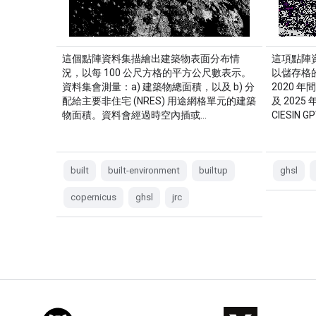
這個點陣資料集描繪出建築物表面分布情
這項點陣
況，以每 100 公尺方格的平方公尺數表示。
以儲存格的
資料集會測量：a) 建築物總面積，以及 b) 分
2020 
配給主要非住宅 (NRES) 用途網格單元的建築
及 2025
物面積。資料會經過時空內插或…
CIESIN 
built
built-environment
builtup
ghsl
copernicus
ghsl
jrc