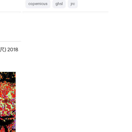
copernicus
ghsl
jrc
) 2018