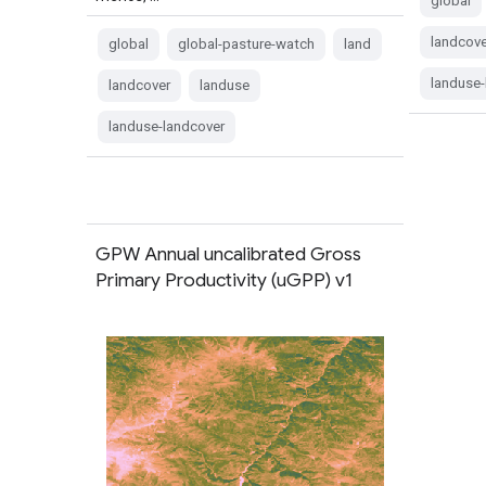
global
landcove
global
global-pasture-watch
land
landuse-
landcover
landuse
landuse-landcover
GPW Annual uncalibrated Gross
Primary Productivity (uGPP) v1