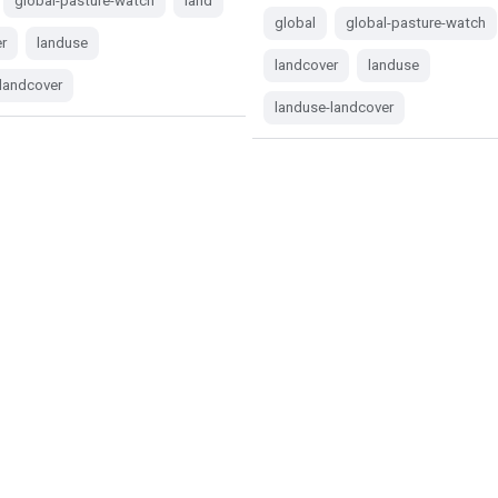
global-pasture-watch
land
global
global-pasture-watch
r
landuse
landcover
landuse
landcover
landuse-landcover