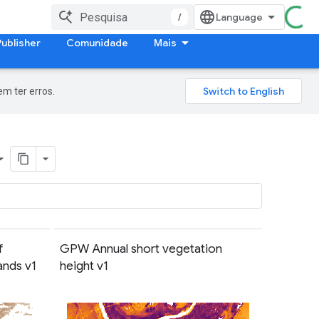
/
Publisher
Comunidade
Mais
m ter erros.
f
GPW Annual short vegetation
ands v1
height v1