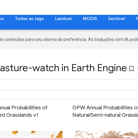
os
Todas as tags
Landsat
MODIS
Sentinel
de conteúdos para seu idioma de preferência. As traduções com IA pode
asture-watch in Earth Engine
bookmark_border
ual Probabilities of
GPW Annual Probabilities o
ed Grasslands v1
Natural/Semi-natural Grassl