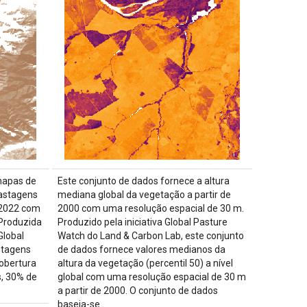
mapas de
Este conjunto de dados fornece a altura
pastagens
mediana global da vegetação a partir de
 2022 com
2000 com uma resolução espacial de 30 m.
 Produzida
Produzido pela iniciativa Global Pasture
Global
Watch do Land & Carbon Lab, este conjunto
stagens
de dados fornece valores medianos da
cobertura
altura da vegetação (percentil 50) a nível
s, 30% de
global com uma resolução espacial de 30 m
a partir de 2000. O conjunto de dados
baseia-se …