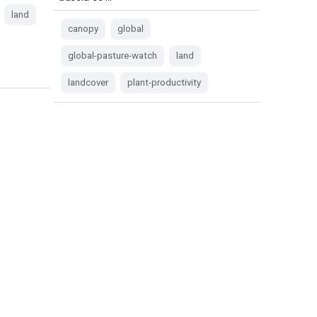
land
canopy
global
global-pasture-watch
land
landcover
plant-productivity