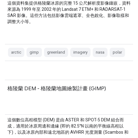
這個資料集提供格陵蘭冰原的完整 15 公尺解析度影像鑲嵌，資料
來源為 1999 年至 2002 年的 Landsat 7 ETM+ 和 RADARSAT-1
SAR 影像。這些方法包括影像雲端遮罩、全色銳化、影像取樣和
調整大小等。
arctic
gimp
greenland
imagery
nasa
polar
格陵蘭 DEM - 格陵蘭地圖繪製計畫 (GIMP)
這個數位高程模型 (DEM) 是由 ASTER 和 SPOT-5 DEM 組合而
成，適用於冰原周邊和邊緣 (即約 82.5°N 以南的平衡線高程以
下)，以及冰原內部和遠北地區的 AVHRR 光度測量 (Scambos 和