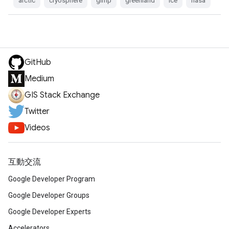
arctic
cryosphere
gimp
greenland
ice
nasa
GitHub
Medium
GIS Stack Exchange
Twitter
Videos
互動交流
Google Developer Program
Google Developer Groups
Google Developer Experts
Accelerators