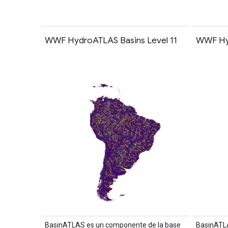
WWF HydroATLAS Basins Level 11
WWF Hyd
BasinATLAS es un componente de la base
BasinATL