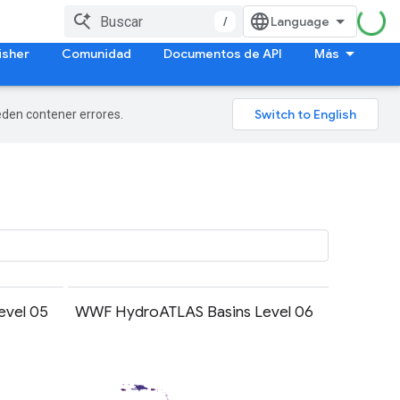
/
isher
Comunidad
Documentos de API
Más
ueden contener errores.
evel 05
WWF HydroATLAS Basins Level 06