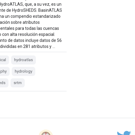
HydroATLAS, que, a su vez, es un
te de HydroSHEDS. BasinATLAS
na un compendio estandarizado
ación sobre atributos
entales para todas las cuencas
 con alta resolución espacial.
unto de datos incluye datos de 56
 divididas en 281 atributos y …
ical
hydroatlas
aphy
hydrology
eds
srtm