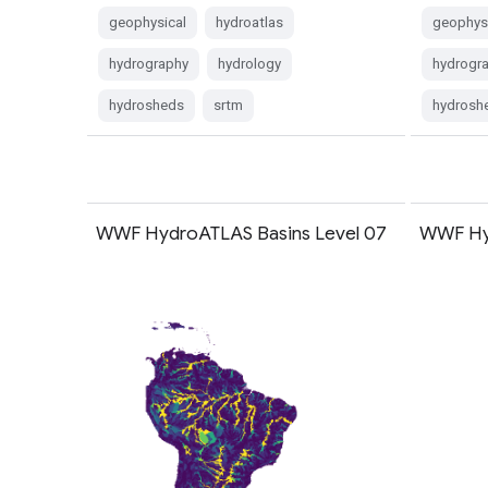
geophysical
hydroatlas
geophys
hydrography
hydrology
hydrogr
hydrosheds
srtm
hydrosh
WWF HydroATLAS Basins Level 07
WWF Hyd