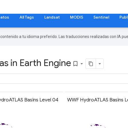
datos
All Tags
Landsat
MODIS
Sentinel
Publ
r contenido a tu idioma preferido. Las traducciones realizadas con IA p
s in Earth Engine
bookmark_border
roATLAS Basins Level 04
WWF HydroATLAS Basins L