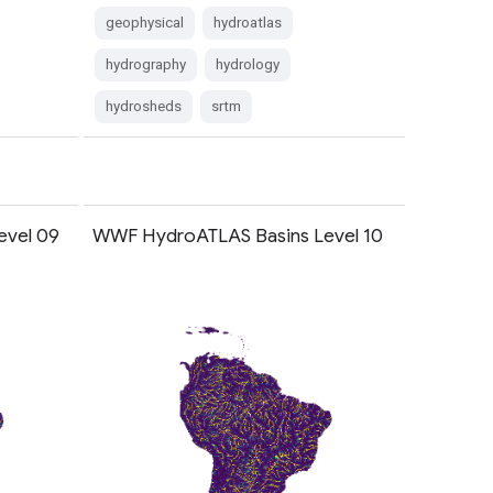
geophysical
hydroatlas
hydrography
hydrology
hydrosheds
srtm
evel 09
WWF HydroATLAS Basins Level 10