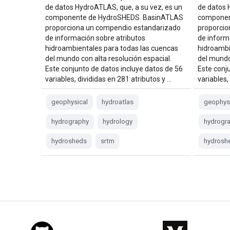
de datos HydroATLAS, que, a su vez, es un
de datos 
componente de HydroSHEDS. BasinATLAS
componen
proporciona un compendio estandarizado
proporcio
de información sobre atributos
de inform
hidroambientales para todas las cuencas
hidroambi
del mundo con alta resolución espacial.
del mundo
Este conjunto de datos incluye datos de 56
Este conj
variables, divididas en 281 atributos y …
variables,
geophysical
hydroatlas
geophys
hydrography
hydrology
hydrogr
hydrosheds
srtm
hydrosh