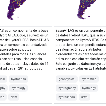
AS es un componente de la base
BasinATLAS es un componente de
HydroATLAS, que, a su vez, es un
de datos HydroATLAS, que, a su v
te de HydroSHEDS. BasinATLAS
componente de HydroSHEDS. Ba
na un compendio estandarizado
proporciona un compendio estan
ación sobre atributos
de información sobre atributos
entales para todas las cuencas
hidroambientales para todas las 
 con alta resolución espacial.
del mundo con alta resolución esp
unto de datos incluye datos de 56
Este conjunto de datos incluye da
 divididas en 281 atributos y …
variables, divididas en 281 atribut
ical
hydroatlas
geophysical
hydroatlas
aphy
hydrology
hydrography
hydrology
eds
srtm
hydrosheds
srtm