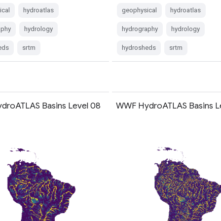
ical
hydroatlas
geophysical
hydroatlas
aphy
hydrology
hydrography
hydrology
eds
srtm
hydrosheds
srtm
roATLAS Basins Level 08
WWF HydroATLAS Basins L