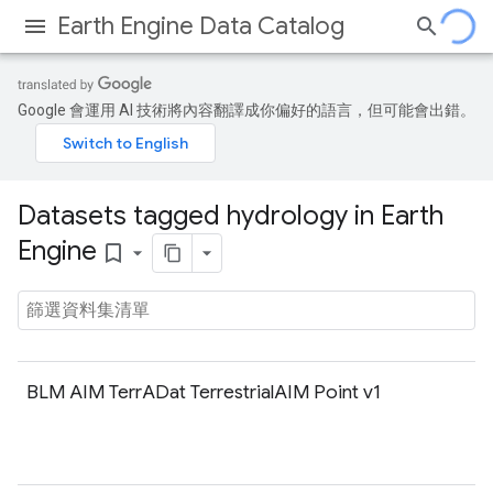
Earth Engine Data Catalog
Google 會運用 AI 技術將內容翻譯成你偏好的語言，但可能會出錯。
Datasets tagged hydrology in Earth
Engine
bookmark_border
BLM AIM TerrADat TerrestrialAIM Point v1