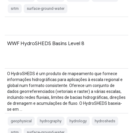
srtm
surface-ground-water
WWF HydroSHEDS Basins Level 8
O HydroSHEDS é um produto de mapeamento que fornece
informações hidrográficas para aplicações à escala regional e
global num formato consistente. Oferece um conjunto de
dados georreferenciados (vetoriais e raster) a várias escalas,
incluindo redes fluviais, limites de bacias hidrográficas, direções
de drenagem e acumulações de fluxo. O HydroSHEDS baseia-
se em …
geophysical
hydrography
hydrology
hydrosheds
srtm
surface-ground-water