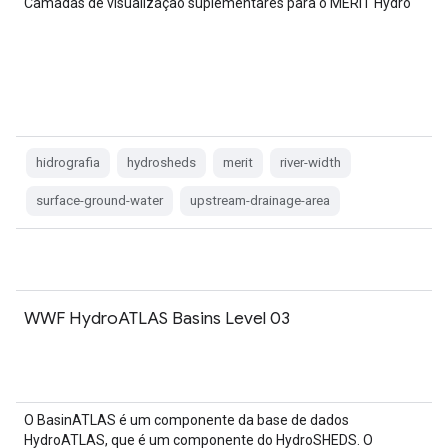
Camadas de visualização suplementares para o MERIT Hydro
hidrografia
hydrosheds
merit
river-width
surface-ground-water
upstream-drainage-area
WWF HydroATLAS Basins Level 03
O BasinATLAS é um componente da base de dados
HydroATLAS, que é um componente do HydroSHEDS. O