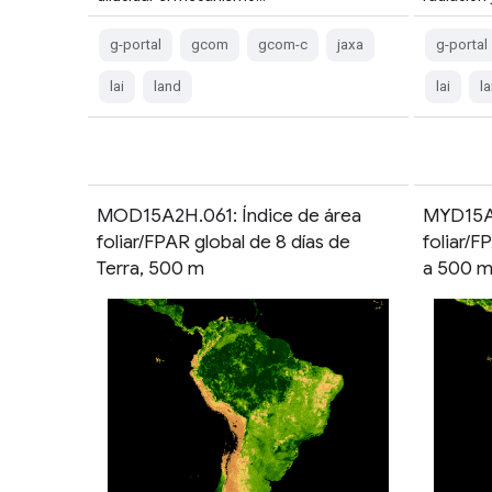
g-portal
gcom
gcom-c
jaxa
g-portal
lai
land
lai
l
MOD15A2H.061: Índice de área
MYD15A2
foliar/FPAR global de 8 días de
foliar/F
Terra, 500 m
a 500 