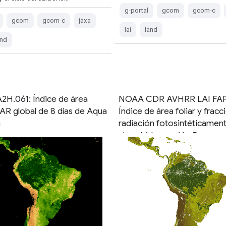
g-portal
gcom
gcom-c
gcom
gcom-c
jaxa
lai
land
and
H.061: Índice de área
NOAA CDR AVHRR LAI FA
PAR global de 8 días de Aqua
Índice de área foliar y fracc
m
radiación fotosintéticament
absorbida, versión 5