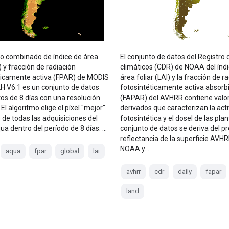
to combinado de índice de área
El conjunto de datos del Registro 
I) y fracción de radiación
climáticos (CDR) de NOAA del índ
ticamente activa (FPAR) de MODIS
área foliar (LAI) y la fracción de r
V6.1 es un conjunto de datos
fotosintéticamente activa absorb
s de 8 días con una resolución
(FAPAR) del AVHRR contiene valo
El algoritmo elige el píxel "mejor"
derivados que caracterizan la act
 de todas las adquisiciones del
fotosintética y el dosel de las plan
ua dentro del período de 8 días. …
conjunto de datos se deriva del p
reflectancia de la superficie AVHR
NOAA y…
aqua
fpar
global
lai
avhrr
cdr
daily
fapar
land