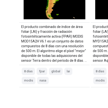
El producto combinado de índice de área
El produc
foliar (LAI) y fracción de radiación
foliar (LA
fotosintéticamente activa (FPAR) MODIS
fotosinté
MOD15A2H V6.1 es un conjunto de datos
MYD15A2H 
compuestos de 8 días con una resolución
compuesto
de 500 m. El algoritmo elige el píxel "mejor"
de 500 m. 
disponible de todas las adquisiciones del
disponible
sensor Terra dentro del período de 8 días. …
sensor Aq
8 días
fpar
global
lai
8 días
modis
nasa
modis