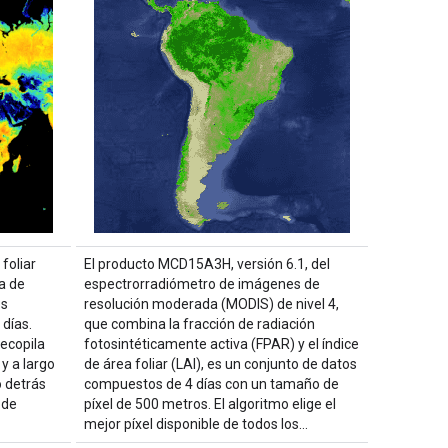
foliar
El producto MCD15A3H, versión 6.1, del
a de
espectrorradiómetro de imágenes de
os
resolución moderada (MODIS) de nivel 4,
 días.
que combina la fracción de radiación
ecopila
fotosintéticamente activa (FPAR) y el índice
y a largo
de área foliar (LAI), es un conjunto de datos
o detrás
compuestos de 4 días con un tamaño de
 de
píxel de 500 metros. El algoritmo elige el
mejor píxel disponible de todos los…