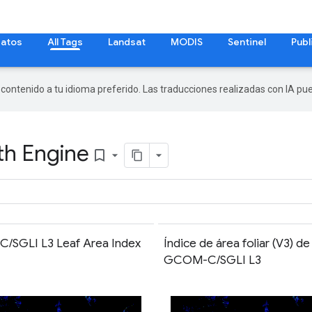
datos
All Tags
Landsat
MODIS
Sentinel
Publ
r contenido a tu idioma preferido. Las traducciones realizadas con IA p
rth Engine
bookmark_border
SGLI L3 Leaf Area Index
Índice de área foliar (V3) de
GCOM-C/SGLI L3