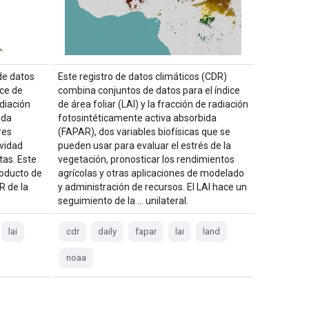
de datos
Este registro de datos climáticos (CDR)
ice de
combina conjuntos de datos para el índice
adiación
de área foliar (LAI) y la fracción de radiación
ida
fotosintéticamente activa absorbida
res
(FAPAR), dos variables biofísicas que se
ividad
pueden usar para evaluar el estrés de la
tas. Este
vegetación, pronosticar los rendimientos
roducto de
agrícolas y otras aplicaciones de modelado
R de la
y administración de recursos. El LAI hace un
seguimiento de la … unilateral.
lai
cdr
daily
fapar
lai
land
noaa