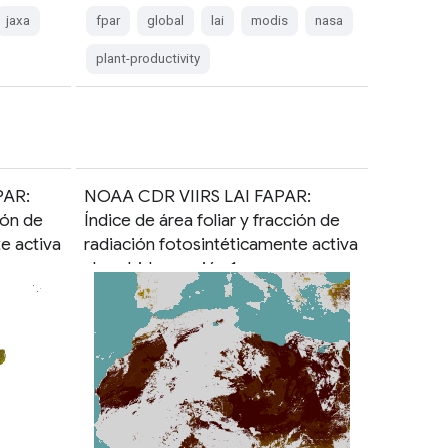
jaxa
fpar
global
lai
modis
nasa
plant-productivity
PAR:
NOAA CDR VIIRS LAI FAPAR:
ión de
Índice de área foliar y fracción de
e activa
radiación fotosintéticamente activa
absorbida, versión 1