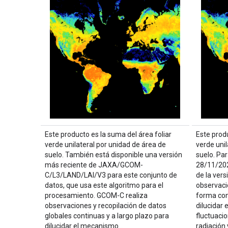
Este producto es la suma del área foliar
Este produ
verde unilateral por unidad de área de
verde unil
suelo. También está disponible una versión
suelo. Par
más reciente de JAXA/GCOM-
28/11/202
C/L3/LAND/LAI/V3 para este conjunto de
de la ver
datos, que usa este algoritmo para el
observaci
procesamiento. GCOM-C realiza
forma con
observaciones y recopilación de datos
dilucidar
globales continuas y a largo plazo para
fluctuaci
dilucidar el mecanismo…
radiación 