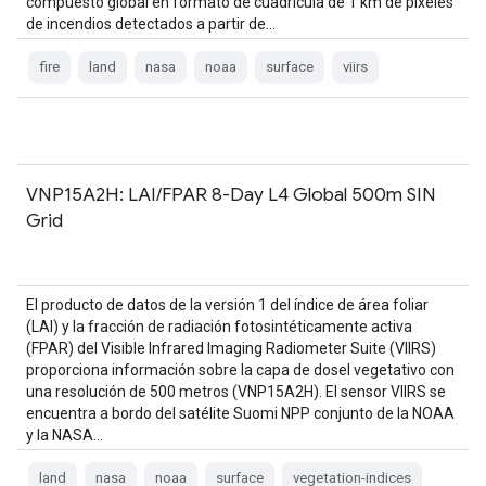
compuesto global en formato de cuadrícula de 1 km de píxeles
de incendios detectados a partir de…
fire
land
nasa
noaa
surface
viirs
VNP15A2H: LAI/FPAR 8-Day L4 Global 500m SIN
Grid
El producto de datos de la versión 1 del índice de área foliar
(LAI) y la fracción de radiación fotosintéticamente activa
(FPAR) del Visible Infrared Imaging Radiometer Suite (VIIRS)
proporciona información sobre la capa de dosel vegetativo con
una resolución de 500 metros (VNP15A2H). El sensor VIIRS se
encuentra a bordo del satélite Suomi NPP conjunto de la NOAA
y la NASA…
land
nasa
noaa
surface
vegetation-indices