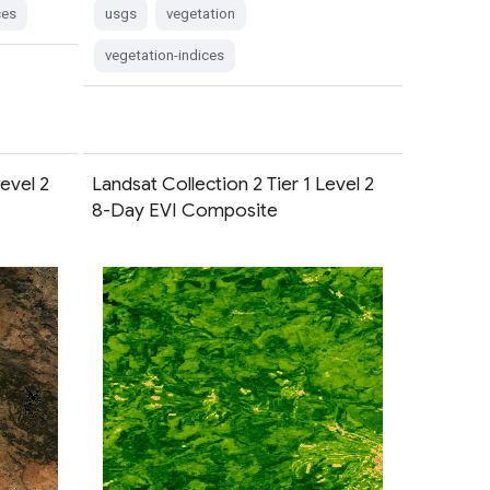
ces
usgs
vegetation
vegetation-indices
Level 2
Landsat Collection 2 Tier 1 Level 2
8-Day EVI Composite