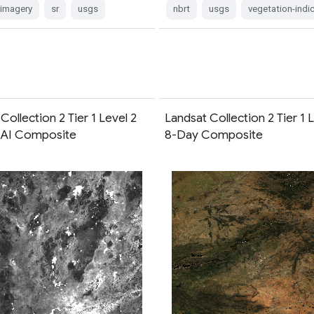
e-imagery
sr
usgs
nbrt
usgs
vegetation-indi
Collection 2 Tier 1 Level 2
Landsat Collection 2 Tier 1 
BAI Composite
8-Day Composite