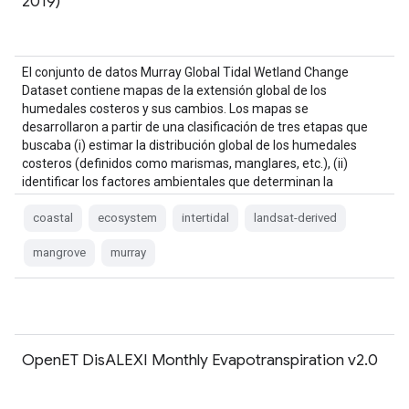
2019)
El conjunto de datos Murray Global Tidal Wetland Change
Dataset contiene mapas de la extensión global de los
humedales costeros y sus cambios. Los mapas se
desarrollaron a partir de una clasificación de tres etapas que
buscaba (i) estimar la distribución global de los humedales
costeros (definidos como marismas, manglares, etc.), (ii)
identificar los factores ambientales que determinan la
distribución de los humedales costeros y (iii) evaluar la
vulnerabilidad de los humedales costeros ante el aumento del
coastal
ecosystem
intertidal
landsat-derived
nivel del mar.
mangrove
murray
OpenET DisALEXI Monthly Evapotranspiration v2.0