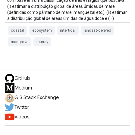
com base em uma classificação de três estágios que buscava
(i) estimar a distribuição global de áreas úmidas de maré
(definidas como pântano de maré, manguezal etc.), (ii) estimar
a distribuição global de áreas úmidas de água doce e (iii)
estimar a distribuição global de áreas úmidas costeiras.
coastal
ecosystem
intertidal
landsat-derived
mangrove
murray
GitHub
Medium
GIS Stack Exchange
Twitter
Videos