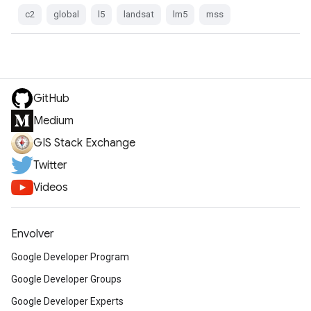
c2
global
l5
landsat
lm5
mss
GitHub
Medium
GIS Stack Exchange
Twitter
Videos
Envolver
Google Developer Program
Google Developer Groups
Google Developer Experts