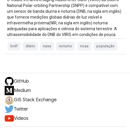
National Polar-orbiting Partnership (SNPP) é compatível com
um sensor de banda diurna e noturna (DNB, na sigla em inglês)
que fornece medições globais diárias de luz visível e
infravermelha próxima(NIR, na sigla em inglês) noturna
adequadas para aplicações e ciência do sistema terrestre. A
ultrassensibilidade do DNB do VIIRS em condições de pouca
luz…
brdf
diário
nasa
noturno
noaa
população
GitHub
Medium
GIS Stack Exchange
Twitter
Videos