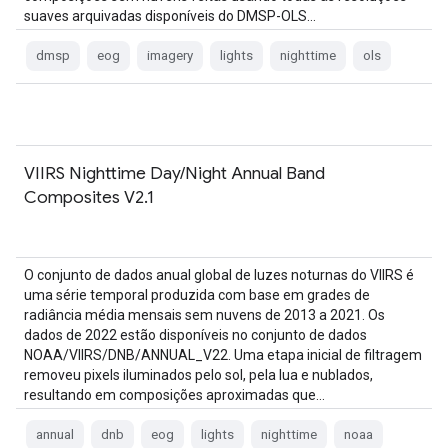
suaves arquivadas disponíveis do DMSP-OLS…
dmsp
eog
imagery
lights
nighttime
ols
VIIRS Nighttime Day/Night Annual Band
Composites V2.1
O conjunto de dados anual global de luzes noturnas do VIIRS é
uma série temporal produzida com base em grades de
radiância média mensais sem nuvens de 2013 a 2021. Os
dados de 2022 estão disponíveis no conjunto de dados
NOAA/VIIRS/DNB/ANNUAL_V22. Uma etapa inicial de filtragem
removeu pixels iluminados pelo sol, pela lua e nublados,
resultando em composições aproximadas que…
annual
dnb
eog
lights
nighttime
noaa