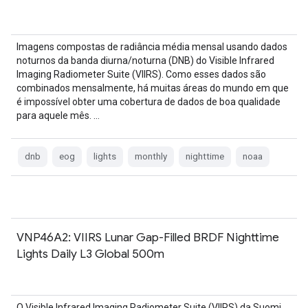
Imagens compostas de radiância média mensal usando dados
noturnos da banda diurna/noturna (DNB) do Visible Infrared
Imaging Radiometer Suite (VIIRS). Como esses dados são
combinados mensalmente, há muitas áreas do mundo em que
é impossível obter uma cobertura de dados de boa qualidade
para aquele mês. …
dnb
eog
lights
monthly
nighttime
noaa
VNP46A2: VIIRS Lunar Gap-Filled BRDF Nighttime
Lights Daily L3 Global 500m
O Visible Infrared Imaging Radiometer Suite (VIIRS) da Suomi