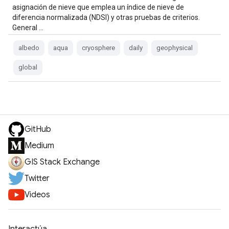
asignación de nieve que emplea un índice de nieve de
diferencia normalizada (NDSI) y otras pruebas de criterios.
General …
albedo
aqua
cryosphere
daily
geophysical
global
GitHub
Medium
GIS Stack Exchange
Twitter
Videos