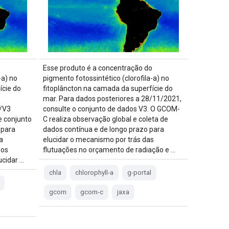
o
Esse produto é a concentração do
-a) no
pigmento fotossintético (clorofila-a) no
ície do
fitoplâncton na camada da superfície do
mar. Para dados posteriores a 28/11/2021,
/V3
consulte o conjunto de dados V3. O GCOM-
e conjunto
C realiza observação global e coleta de
 para
dados contínua e de longo prazo para
a
elucidar o mecanismo por trás das
dos
flutuações no orçamento de radiação e …
ucidar …
chla
chlorophyll-a
g-portal
gcom
gcom-c
jaxa