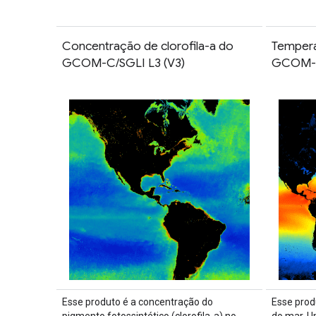
Concentração de clorofila-a do
Tempera
GCOM-C/SGLI L3 (V3)
GCOM-C
Esse produto é a concentração do
Esse prod
pigmento fotossintético (clorofila-a) no
do mar. U