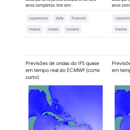
anos completos. Isto sim…
anos comp
copernicus
daily
forecast
coperni
marine
ocean
oceans
marine
Previsões de ondas do IFS quase
Previsõ
em tempo real do ECMWF (corte
em tem
curto)