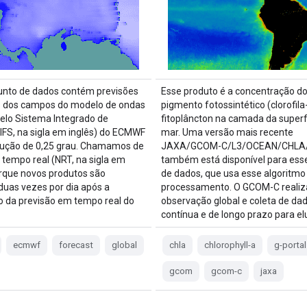
unto de dados contém previsões
Esse produto é a concentração d
s dos campos do modelo de ondas
pigmento fotossintético (clorofila
elo Sistema Integrado de
fitoplâncton na camada da superf
(IFS, na sigla em inglês) do ECMWF
mar. Uma versão mais recente
lução de 0,25 grau. Chamamos de
JAXA/GCOM-C/L3/OCEAN/CHLA
tempo real (NRT, na sigla em
também está disponível para ess
orque novos produtos são
de dados, que usa esse algoritmo
duas vezes por dia após a
processamento. O GCOM-C realiz
o da previsão em tempo real do
observação global e coleta de da
contínua e de longo prazo para el
ecmwf
forecast
global
chla
chlorophyll-a
g-portal
gcom
gcom-c
jaxa