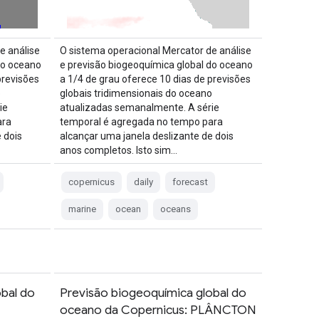
e análise
O sistema operacional Mercator de análise
do oceano
e previsão biogeoquímica global do oceano
previsões
a 1/4 de grau oferece 10 dias de previsões
o
globais tridimensionais do oceano
ie
atualizadas semanalmente. A série
ara
temporal é agregada no tempo para
 dois
alcançar uma janela deslizante de dois
anos completos. Isto sim…
copernicus
daily
forecast
marine
ocean
oceans
bal do
Previsão biogeoquímica global do
oceano da Copernicus: PLÂNCTON