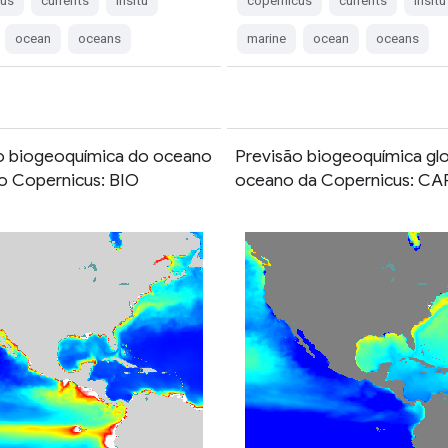
cus
currents
insitu
copernicus
currents
insitu
ocean
oceans
marine
ocean
oceans
o biogeoquímica do oceano
Previsão biogeoquímica glo
do Copernicus: BIO
oceano da Copernicus: CA