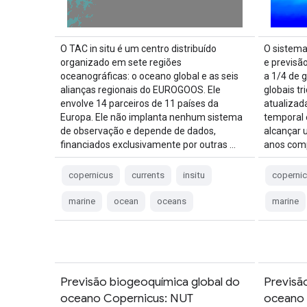
O TAC in situ é um centro distribuído
O sistema
organizado em sete regiões
e previsã
oceanográficas: o oceano global e as seis
a 1/4 de 
alianças regionais do EUROGOOS. Ele
globais t
envolve 14 parceiros de 11 países da
atualizad
Europa. Ele não implanta nenhum sistema
temporal 
de observação e depende de dados,
alcançar 
financiados exclusivamente por outras …
anos comp
copernicus
currents
insitu
coperni
marine
ocean
oceans
marine
Previsão biogeoquímica global do
Previsã
oceano Copernicus: NUT
oceano 