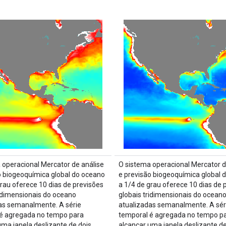
 operacional Mercator de análise
O sistema operacional Mercator d
o biogeoquímica global do oceano
e previsão biogeoquímica global 
grau oferece 10 dias de previsões
a 1/4 de grau oferece 10 dias de 
ridimensionais do oceano
globais tridimensionais do ocean
as semanalmente. A série
atualizadas semanalmente. A sér
é agregada no tempo para
temporal é agregada no tempo p
uma janela deslizante de dois
alcançar uma janela deslizante de