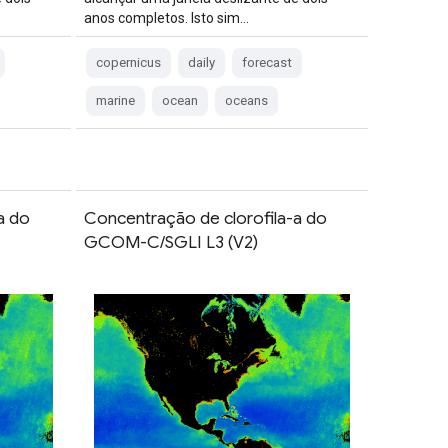
anos completos. Isto sim…
copernicus
daily
forecast
marine
ocean
oceans
a do
Concentração de clorofila-a do
GCOM-C/SGLI L3 (V2)