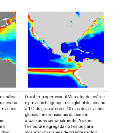
e análise
O sistema operacional Mercator de análise
do oceano
e previsão biogeoquímica global do oceano
previsões
a 1/4 de grau oferece 10 dias de previsões
o
globais tridimensionais do oceano
ie
atualizadas semanalmente. A série
ara
temporal é agregada no tempo para
 dois
alcançar uma janela deslizante de dois