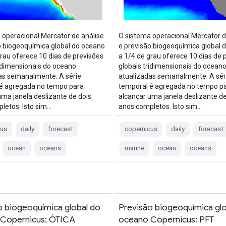
 operacional Mercator de análise
O sistema operacional Mercator d
o biogeoquímica global do oceano
e previsão biogeoquímica global 
grau oferece 10 dias de previsões
a 1/4 de grau oferece 10 dias de 
ridimensionais do oceano
globais tridimensionais do ocean
as semanalmente. A série
atualizadas semanalmente. A sér
é agregada no tempo para
temporal é agregada no tempo p
uma janela deslizante de dois
alcançar uma janela deslizante de
letos. Isto sim…
anos completos. Isto sim…
cus
daily
forecast
copernicus
daily
forecast
ocean
oceans
marine
ocean
oceans
o biogeoquímica global do
Previsão biogeoquímica glo
Copernicus: ÓTICA
oceano Copernicus: PFT