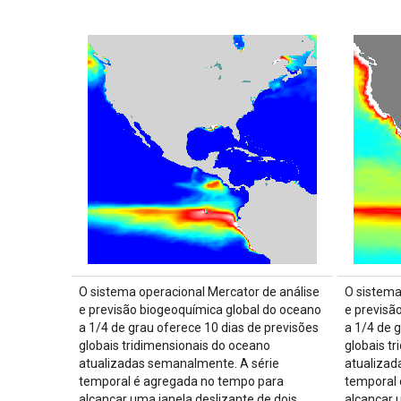
O sistema operacional Mercator de análise
O sistema
e previsão biogeoquímica global do oceano
e previsã
a 1/4 de grau oferece 10 dias de previsões
a 1/4 de 
globais tridimensionais do oceano
globais t
atualizadas semanalmente. A série
atualizad
temporal é agregada no tempo para
temporal 
alcançar uma janela deslizante de dois
alcançar 