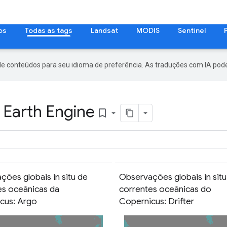
os
Todas as tags
Landsat
MODIS
Sentinel
de conteúdos para seu idioma de preferência. As traduções com IA pode
 Earth Engine
bookmark_border
ções globais in situ de
Observações globais in situ
es oceânicas da
correntes oceânicas do
cus: Argo
Copernicus: Drifter