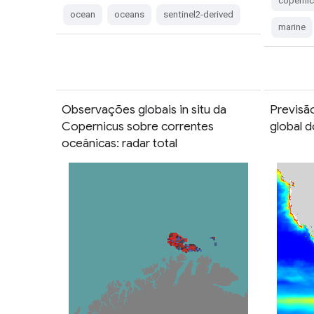
coperni
ocean
oceans
sentinel2-derived
marine
Observações globais in situ da
Previsã
Copernicus sobre correntes
global 
oceânicas: radar total