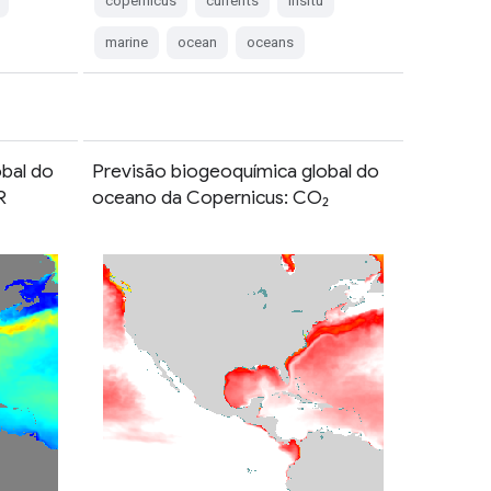
copernicus
currents
insitu
marine
ocean
oceans
bal do
Previsão biogeoquímica global do
R
oceano da Copernicus: CO₂