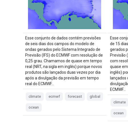
Esse conjunto de dados contém previsões
Esse conj
de seis dias dos campos do modelo de
de 15 dia
ondas gerados pelo Sistema Integrado de
gerados p
Previsão (IFS) do ECMWF com resolução de
Previsão 
0,25 grau. Chamamos de quase em tempo
com reso
real (NRT, na sigla em inglês) porque novos
quase em 
produtos são lançados duas vezes por dia
inglês) p
após a divulgação da previsão em tempo
lançados 
real do ECMWF…
divulgaçã
ECMWF…
climate
ecmwf
forecast
global
climate
ocean
ocean