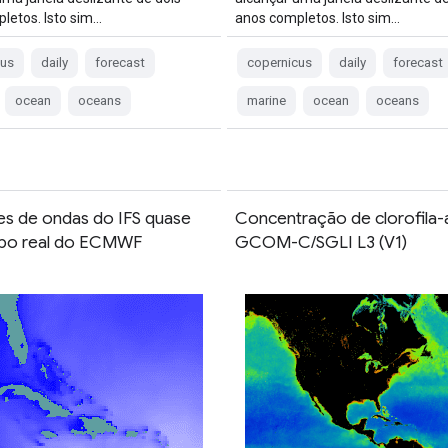
letos. Isto sim…
anos completos. Isto sim…
cus
daily
forecast
copernicus
daily
forecast
ocean
oceans
marine
ocean
oceans
es de ondas do IFS quase
Concentração de clorofila-
po real do ECMWF
GCOM-C/SGLI L3 (V1)