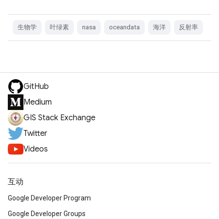
生物学
叶绿素
nasa
oceandata
海洋
反射率
GitHub
Medium
GIS Stack Exchange
Twitter
Videos
互动
Google Developer Program
Google Developer Groups