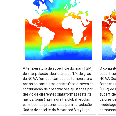
A temperatura da superfície do mar (TSM)
O conjunt
de interpolação ideal diária de 1/4 de grau
superfíci
da NOAA fornece campos de temperatura
NOAA Oce
oceânica completos construídos através da
fornece u
combinação de observações ajustadas por
(CDR) de 
desvio de diferentes plataformas (satélite,
superfíci
navios, boias) numa grelha global regular,
valores d
com lacunas preenchidas por interpolação.
modelagem
Dados de satélite do Advanced Very High …
combina