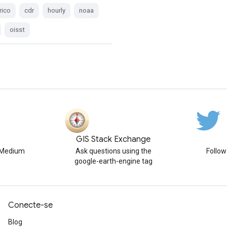
rico
cdr
hourly
noaa
oisst
GIS Stack Exchange
n Medium
Ask questions using the
Follo
google-earth-engine tag
Conecte-se
Blog