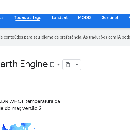
os
Todas as tags
Landsat
MODIS
Sentinel
de conteúdos para seu idioma de preferência. As traduções com IA pode
Earth Engine
bookmark_border
DR WHOI: temperatura da
ie do mar, versão 2