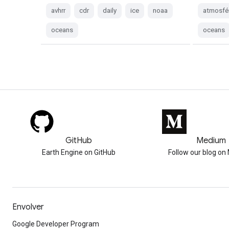
avhrr
cdr
daily
ice
noaa
atmosfé
oceans
oceans
GitHub
Medium
Earth Engine on GitHub
Follow our blog o
Envolver
Google Developer Program