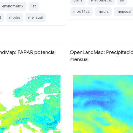
clima
envirometrix
lst
envirometrix
lst
mod11a2
modis
mensual
2
modis
mensual
dMap: FAPAR potencial
OpenLandMap: Precipitaci
l
mensual