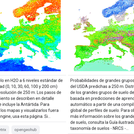
elo en H2O a 6 niveles estándar de
Probabilidades de grandes grupos
d (0, 10, 30, 60, 100 y 200 cm)
del USDA predichas a 250 m. Distr
esolución de 250 m. Los pasos de
de los grandes grupos de suelo d
ento se describen en detalle
basada en predicciones de aprend
e incluye la Antártida. Para
automático a partir de una compi
 los mapas y visualizarlos fuera
global de perfiles de suelo. Para 
ngine, usa esta página. Si…
más información sobre los grand
de suelo, consulta la Guía ilustrada
taxonomía de suelos - NRCS -…
trix
opengeohub