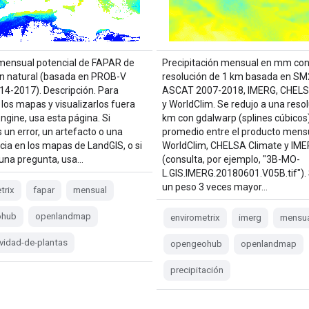
mensual potencial de FAPAR de
Precipitación mensual en mm con
n natural (basada en PROB-V
resolución de 1 km basada en S
4-2017). Descripción. Para
ASCAT 2007-2018, IMERG, CHELS
 los mapas y visualizarlos fuera
y WorldClim. Se redujo a una resol
ngine, usa esta página. Si
km con gdalwarp (splines cúbicos)
 un error, un artefacto o una
promedio entre el producto mens
cia en los mapas de LandGIS, o si
WorldClim, CHELSA Climate y IM
guna pregunta, usa…
(consulta, por ejemplo, "3B-MO-
L.GIS.IMERG.20180601.V05B.tif").
un peso 3 veces mayor…
trix
fapar
mensual
ohub
openlandmap
envirometrix
imerg
mensua
vidad-de-plantas
opengeohub
openlandmap
precipitación