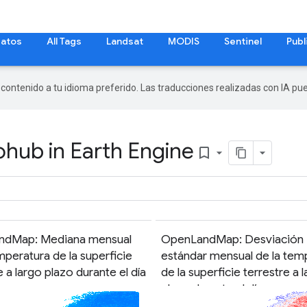
datos
All Tags
Landsat
MODIS
Sentinel
Publ
r contenido a tu idioma preferido. Las traducciones realizadas con IA p
hub in Earth Engine
bookmark_border
ndMap: Mediana mensual
OpenLandMap: Desviación
mperatura de la superficie
estándar mensual de la tem
e a largo plazo durante el día
de la superficie terrestre a 
plazo durante el día