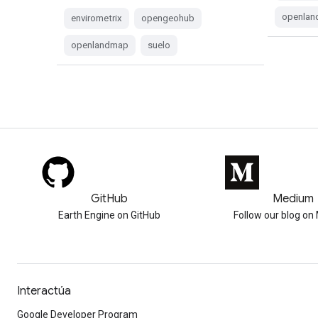
openla
envirometrix
opengeohub
openlandmap
suelo
GitHub
Medium
Earth Engine on GitHub
Follow our blog o
Interactúa
Google Developer Program