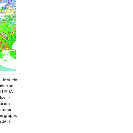
 de suelo
ibución
el USDA
izaje
lación
obtener
es grupos
 de la