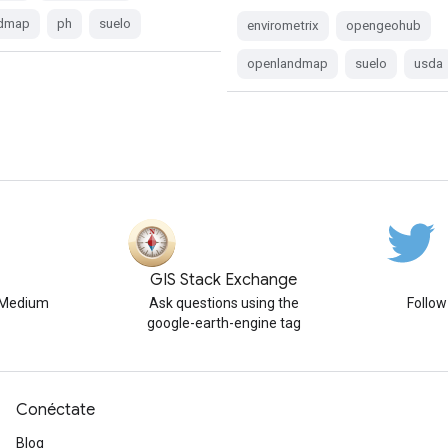
ndmap
ph
suelo
envirometrix
opengeohub
openlandmap
suelo
usda
GIS Stack Exchange
n Medium
Ask questions using the
Follo
google-earth-engine tag
Conéctate
Blog