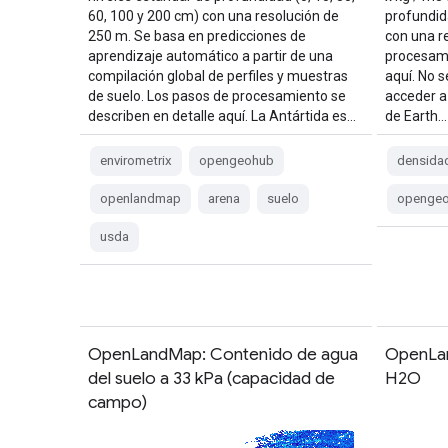
60, 100 y 200 cm) con una resolución de
profundida
250 m. Se basa en predicciones de
con una r
aprendizaje automático a partir de una
procesami
compilación global de perfiles y muestras
aquí. No s
de suelo. Los pasos de procesamiento se
acceder a
describen en detalle aquí. La Antártida es…
de Earth…
envirometrix
opengeohub
densida
openlandmap
arena
suelo
openge
usda
OpenLandMap: Contenido de agua
OpenLan
del suelo a 33 kPa (capacidad de
H2O
campo)