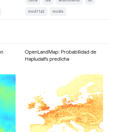
clima
día
envirometrix
lst
mod11a2
modis
ón
OpenLandMap: Probabilidad de
Hapludalfs predicha