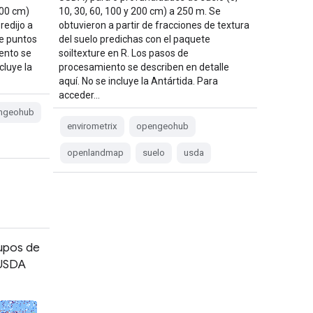
200 cm)
10, 30, 60, 100 y 200 cm) a 250 m. Se
redijo a
obtuvieron a partir de fracciones de textura
de puntos
del suelo predichas con el paquete
ento se
soiltexture en R. Los pasos de
cluye la
procesamiento se describen en detalle
aquí. No se incluye la Antártida. Para
acceder…
ngeohub
envirometrix
opengeohub
openlandmap
suelo
usda
upos de
 USDA