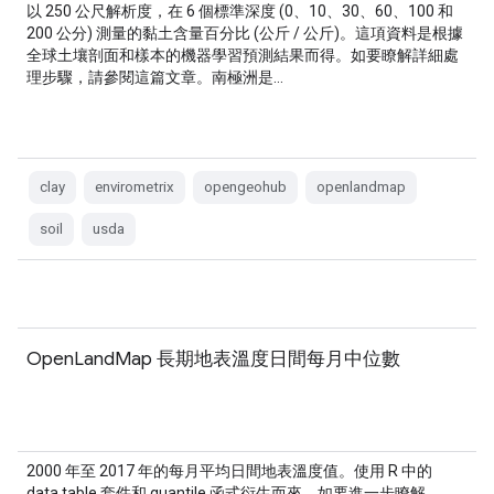
以 250 公尺解析度，在 6 個標準深度 (0、10、30、60、100 和
200 公分) 測量的黏土含量百分比 (公斤 / 公斤)。這項資料是根據
全球土壤剖面和樣本的機器學習預測結果而得。如要瞭解詳細處
理步驟，請參閱這篇文章。南極洲是…
clay
envirometrix
opengeohub
openlandmap
soil
usda
OpenLandMap 長期地表溫度日間每月中位數
2000 年至 2017 年的每月平均日間地表溫度值。使用 R 中的
data.table 套件和 quantile 函式衍生而來。如要進一步瞭解