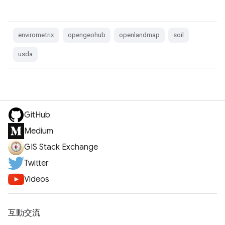
envirometrix
opengeohub
openlandmap
soil
usda
GitHub
Medium
GIS Stack Exchange
Twitter
Videos
互動交流