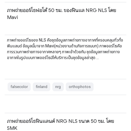
ภาพถ่ายออร์โธฟอโต้ 50 ซม. ของฟินแล NRG NLS โดย
Mavi
ภาพถ่ายออร์โธของ NLS คือชุดข้อมูลภาพถ่ายทางอากาศที่ครอบคลุมทั่วทั้ง
ฟินแลนด์ ข้อมูลนี้มาจาก Mavi(หน่วยงานด้านกิจการชนบท) ภาพออร์โธคือ
การรวมภาพถ่ายทางอากาศหลายๆ ภาพเข้าด้วยกัน ชุดข้อมูลภาพถ่ายทาง
อากาศในรูปแบบภาพออร์โธมีให้บริการเป็นชุดข้อมูลล่าสุด …
falsecolor
finland
nrg
orthophotos
ภาพถ่ายออร์โธฟินแลนด์ NRG NLS ขนาด 50 ซม. โดย
SMK