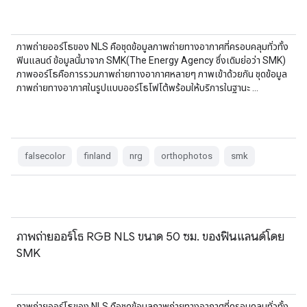
ภาพถ่ายออร์โธของ NLS คือชุดข้อมูลภาพถ่ายทางอากาศที่ครอบคลุมทั่วทั้ง
ฟินแลนด์ ข้อมูลนี้มาจาก SMK(The Energy Agency ซึ่งเดิมย่อว่า SMK)
ภาพออร์โธคือการรวมภาพถ่ายทางอากาศหลายๆ ภาพเข้าด้วยกัน ชุดข้อมูล
ภาพถ่ายทางอากาศในรูปแบบออร์โธโฟโต้พร้อมให้บริการในฐานะ …
falsecolor
finland
nrg
orthophotos
smk
ภาพถ่ายออร์โธ RGB NLS ขนาด 50 ซม. ของฟินแลนด์โดย
SMK
ภาพถ่ายออร์โธของ NLS คือชุดข้อมูลภาพถ่ายทางอากาศที่ครอบคลุมทั่วทั้ง