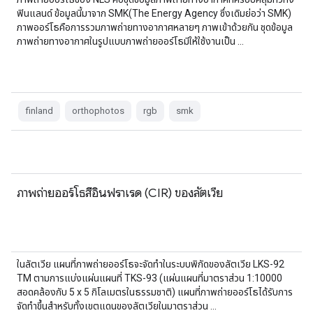
ฟินแลนด์ ข้อมูลนี้มาจาก SMK(The Energy Agency ซึ่งเดิมย่อว่า SMK)
ภาพออร์โธคือการรวมภาพถ่ายทางอากาศหลายๆ ภาพเข้าด้วยกัน ชุดข้อมูล
ภาพถ่ายทางอากาศในรูปแบบภาพถ่ายออร์โธมีให้ใช้งานเป็น …
finland
orthophotos
rgb
smk
ภาพถ่ายออร์โธสีอินฟราเรด (CIR) ของลัตเวีย
ในลัตเวีย แผนที่ภาพถ่ายออร์โธจะจัดทำในระบบพิกัดของลัตเวีย LKS-92
TM ตามการแบ่งแผ่นแผนที่ TKS-93 (แผ่นแผนที่มาตราส่วน 1:10000
สอดคล้องกับ 5 x 5 กิโลเมตรในธรรมชาติ) แผนที่ภาพถ่ายออร์โธได้รับการ
จัดทำขึ้นสำหรับทั้งเขตแดนของลัตเวียในมาตราส่วน …