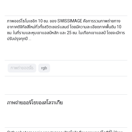
ภาพออร์โธโมเซอิก 10 ซม. ของ SWISSIMAGE คือการรวมภาพถ่ายทาง
อากาศดิจิทัลสีใหม่ทั่วทั้งสวิตเซอร์แลนด์ โดยมีความละเอียดภาคพื้นดิน 10
ซม. ในที่ราบและหุบเขาแอลป์หลัก และ 25 ซม. ในเทือกเขาแอลป์ โดยจะมีการ
ปรับปรุงทุกปี …
ภาพถ่ายออร์โธ
rgb
ภาพถ่ายออร์โธของสโลวาเกีย