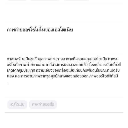
ภาพถ่ายออร์โธโมโนของเอสโตเนีย
ภาพออร์โธเป็นชุดข้อมูลภาพถ่ายทางอากาศที่ครอบคลุมเอสโตเนีย ภาพอ
อร์โธคือภาพถ่ายทางอากาศที่ผ่านการประมวลผลแล้ว ซึ่งจะนำการบิดเบี้ยวที่
เกิดจากภูมิประเทศ ความเอียงของกล้องเมื่อเทียบกับพื้นดินในขณะที่เปิดรับ
แสง และการฉายภาพจากจุดศูนย์กลางของกล้องออก ภาพออร์โธดิจิทัลมี
…
เอสโตเนีย
ภาพถ่ายออร์โธ