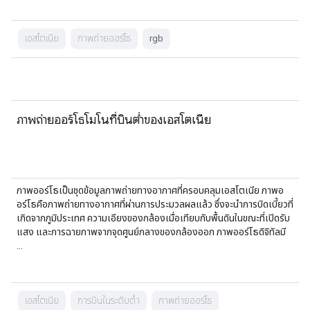
เอสโตเนีย
ภาพถ่ายออร์โธ
rgb
ภาพถ่ายออร์โธโมโนที่บินต่ำของเอสโตเนีย
ภาพออร์โธเป็นชุดข้อมูลภาพถ่ายทางอากาศที่ครอบคลุมเอสโตเนีย ภาพอ
อร์โธคือภาพถ่ายทางอากาศที่ผ่านการประมวลผลแล้ว ซึ่งจะนำการบิดเบี้ยวที่
เกิดจากภูมิประเทศ ความเอียงของกล้องเมื่อเทียบกับพื้นดินในขณะที่เปิดรับ
แสง และการฉายภาพจากจุดศูนย์กลางของกล้องออก ภาพออร์โธดิจิทัลมี
…
เอสโตเนีย
การบินในระดับต่ำ
ภาพถ่ายออร์โธ