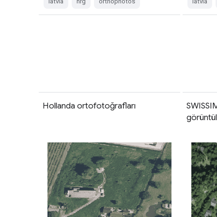
latvia
nrg
orthophotos
latvia
Hollanda ortofotoğrafları
SWISSI
görüntül