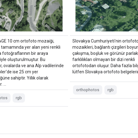
GE 10 cm ortofoto mozaiği,
Slovakya Cumhuriyeti'nin ortofot
n tamamında yer alan yeni renkli
mozaikleri, bağlantı çizgileri boyu
va fotoğraflarının bir araya
çakışma, boşluk ve görünür parlakl
iyle oluşturulmuştur. Bu
farklılıkları olmayan bir dizi renkli
r, ovalarda ve ana Alp vadilerinde
ortofotodan oluşur. Daha fazla bilg
ler'de ise 25 cm yer
lütfen Slovakya ortofoto belgeleri
üne sahiptir. Yıllık olarak
r. …
orthophotos
rgb
otos
rgb