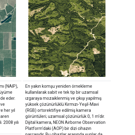
ı (NAIP),
En yakın komşu yeniden örnekleme
 büyüme
kullanılarak sabit ve tek tip bir uzamsal
de eder.
ızgaraya mozaiklenmiş ve çıkışı yapılmış
 ve
yüksek çözünürlüklü Kırmızı-Yeşil-Mavi
 her yıl
(RGB) ortorektifiye edilmiş kamera
baren
görüntüleri; uzamsal çözünürlük 0, 1 m'dir.
i. 2008 yılı
Dijital kamera, NEON Airborne Observation
Platform'daki (AOP) bir dizi cihazın
parçasıdır. Bu cihazlar arasında şunlar da