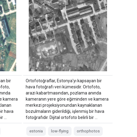
an bir
Ortofotoğraflar, Estonya'yı kapsayan bir
ofoto,
hava fotoğrafı veri kümesidir. Ortofoto,
nında
arazi kabartmasından, pozlama anında
ve kamera
kameranın yere göre eğiminden ve kamera
klanan
merkezi projeksiyonundan kaynaklanan
bir hava
bozulmaların giderildiği, işlenmiş bir hava
bir …
fotoğrafıdır. Dijital ortofoto belirli bir …
estonia
low-flying
orthophotos