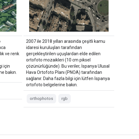
o
2007 ile 2018 yılları arasında çeşitli kamu
nca
idaresi kuruluşları tarafından
ık ve renk
gerçekleştirilen uçuşlardan elde edilen
ortofoto mozaikleri (10 cm piksel
i için
çözünürlüğünde). Bu veriler, İspanya Ulusal
ne bakın.
Hava Ortofoto Planı (PNOA) tarafından
sağlanır. Daha fazla bilgi için lütfen İspanya
ortofoto belgelerine bakın.
orthophotos
rgb