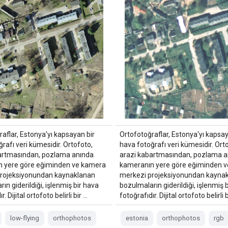
aflar, Estonya'yı kapsayan bir
Ortofotoğraflar, Estonya'yı kapsay
rafı veri kümesidir. Ortofoto,
hava fotoğrafı veri kümesidir. Ort
artmasından, pozlama anında
arazi kabartmasından, pozlama a
 yere göre eğiminden ve kamera
kameranın yere göre eğiminden 
rojeksiyonundan kaynaklanan
merkezi projeksiyonundan kayna
ın giderildiği, işlenmiş bir hava
bozulmaların giderildiği, işlenmiş 
r. Dijital ortofoto belirli bir …
fotoğrafıdır. Dijital ortofoto belirli 
low-flying
orthophotos
estonia
orthophotos
rgb