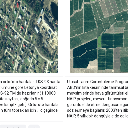
 ortofoto haritalar, TKS-93 harita
Ulusal Tarım Görüntüleme Program
ölümüne göre Letonya koordinat
ABD'nin kıta kesiminde tarımsal
KS-92 TM'de hazırlanır (1:10000
mevsimlerinde hava görüntüleri el
rita sayfası, doğada 5 x 5
NAIP projeleri, mevcut finansman
e karşılık gelir). Ortofoto haritalar,
görüntü elde etme döngüsüne göre
n tüm toprakları için … ölçeğinde
sözleşmeye bağlanır. 2003'ten iti
NAIP, 5 yıllık bir döngüyle elde edild
…