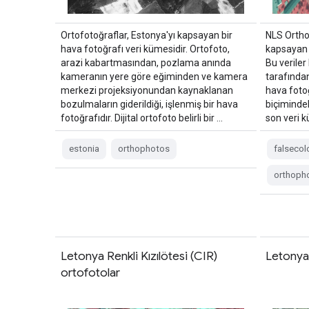
Ortofotoğraflar, Estonya'yı kapsayan bir
NLS Ortho
hava fotoğrafı veri kümesidir. Ortofoto,
kapsayan b
arazi kabartmasından, pozlama anında
Bu veriler
kameranın yere göre eğiminden ve kamera
tarafından
merkezi projeksiyonundan kaynaklanan
hava fotoğ
bozulmaların giderildiği, işlenmiş bir hava
biçimindek
fotoğrafıdır. Dijital ortofoto belirli bir …
son veri k
estonia
orthophotos
falsecol
orthoph
Letonya Renkli Kızılötesi (CIR)
Letonya
ortofotolar