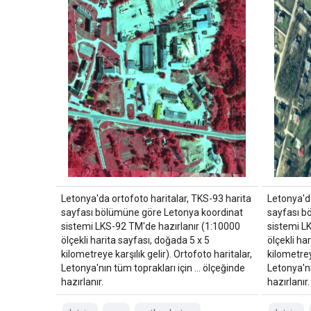
Letonya'da ortofoto haritalar, TKS-93 harita
Letonya'da
sayfası bölümüne göre Letonya koordinat
sayfası b
sistemi LKS-92 TM'de hazırlanır (1:10000
sistemi L
ölçekli harita sayfası, doğada 5 x 5
ölçekli ha
kilometreye karşılık gelir). Ortofoto haritalar,
kilometrey
Letonya'nın tüm toprakları için … ölçeğinde
Letonya'nı
hazırlanır.
hazırlanır.