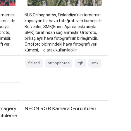
tamamını
NLS Orthophotos, Finlandiya'nın tamamını
ümesidir.
kapsayan bir hava fotoğrafı veri kümesidir.
adıyla
Bu veriler, SMK(Enerji Ajansı, eski adıyla
ofoto,
SMK) tarafından sağlanmıştır. Ortofoto,
imidir.
birkaç ayrı hava fotoğrafının birleşimidir.
ı veri
Ortofoto biçimindeki hava fotoğrafı veri
kümesi, … olarak kullanılabilir.
finland
orthophotos
rgb
smk
 Imagery
NEON RGB Kamera Görüntüleri
üntüleme