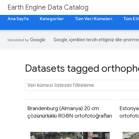
Earth Engine Data Catalog
Ana Sayfa
Kategoriler
Tüm Veri Kümeleri
Tüm Eti
Google, içerikleri tercih ettiğiniz dile çevirm
Datasets tagged orthopho
Brandenburg (Almanya) 20 cm
Estonya
çözünürlüklü RGBN ortofotoğrafları
ortofoto