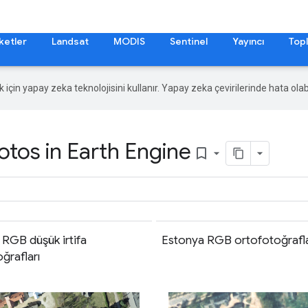
ketler
Landsat
MODIS
Sentinel
Yayıncı
Topl
ek için yapay zeka teknolojisini kullanır. Yapay zeka çevirilerinde hata olabi
tos in Earth Engine
bookmark_border
 RGB düşük irtifa
Estonya RGB ortofotoğrafla
ğrafları