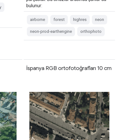
bulunur:
y
airborne
forest
highres
neon
neon-prod-earthengine
orthophoto
İspanya RGB ortofotoğrafları 10 cm