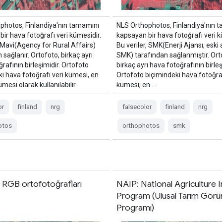
photos, Finlandiya'nın tamamını
NLS Orthophotos, Finlandiya'nın 
ir hava fotoğrafı veri kümesidir.
kapsayan bir hava fotoğrafı veri k
 Mavi(Agency for Rural Affairs)
Bu veriler, SMK(Enerji Ajansı, eski 
 sağlanır. Ortofoto, birkaç ayrı
SMK) tarafından sağlanmıştır. Ort
rafının birleşimidir. Ortofoto
birkaç ayrı hava fotoğrafının birleş
i hava fotoğrafı veri kümesi, en
Ortofoto biçimindeki hava fotoğraf
ümesi olarak kullanılabilir.
kümesi, en …
or
finland
nrg
falsecolor
finland
nrg
otos
orthophotos
smk
 RGB ortofotoğrafları
NAIP: National Agriculture
Program (Ulusal Tarım Gör
Programı)