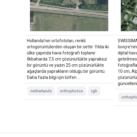
Hollanda'nın ortofotoları, renkli
SWISSIMA
ortogörüntülerden oluşan bir settir. Yılda iki
İsviçre'ni
ülke çapında hava fotoğrafı toplanır:
dijital ha
İlkbaharda 7,5 cm çözünürlükte yapraksız
getirilmes
bir görüntü ve yazın 25 cm çözünürlükte
fotoğrafla
ağaçlarda yaprakların olduğu bir görüntü.
10 cm, Alp
Daha fazla bilgi için lütfen …
çözünürlüğ
güncelleni
netherlands
orthophotos
rgb
orthoph