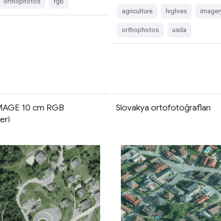
orthophotos
rgb
agriculture
highres
imager
orthophotos
usda
MAGE 10 cm RGB
Slovakya ortofotoğrafları
eri