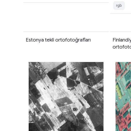
rgb
Estonya tekli ortofotoğrafları
Finland
ortofoto