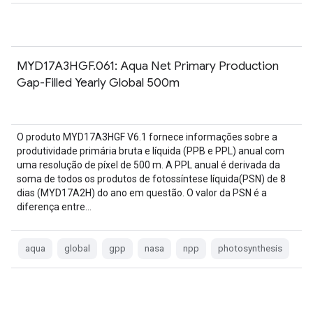
MYD17A3HGF.061: Aqua Net Primary Production
Gap-Filled Yearly Global 500m
O produto MYD17A3HGF V6.1 fornece informações sobre a
produtividade primária bruta e líquida (PPB e PPL) anual com
uma resolução de píxel de 500 m. A PPL anual é derivada da
soma de todos os produtos de fotossíntese líquida(PSN) de 8
dias (MYD17A2H) do ano em questão. O valor da PSN é a
diferença entre…
aqua
global
gpp
nasa
npp
photosynthesis