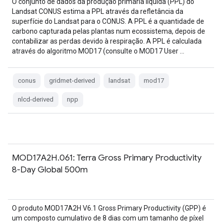
O conjunto de dados da produção primária líquida (PPL) do
Landsat CONUS estima a PPL através da refletância da
superfície do Landsat para o CONUS. A PPL é a quantidade de
carbono capturada pelas plantas num ecossistema, depois de
contabilizar as perdas devido à respiração. A PPL é calculada
através do algoritmo MOD17 (consulte o MOD17 User …
conus
gridmet-derived
landsat
mod17
nlcd-derived
npp
MOD17A2H.061: Terra Gross Primary Productivity
8-Day Global 500m
O produto MOD17A2H V6.1 Gross Primary Productivity (GPP) é
um composto cumulativo de 8 dias com um tamanho de píxel