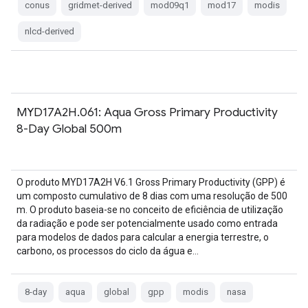
conus
gridmet-derived
mod09q1
mod17
modis
nlcd-derived
MYD17A2H.061: Aqua Gross Primary Productivity
8-Day Global 500m
O produto MYD17A2H V6.1 Gross Primary Productivity (GPP) é
um composto cumulativo de 8 dias com uma resolução de 500
m. O produto baseia-se no conceito de eficiência de utilização
da radiação e pode ser potencialmente usado como entrada
para modelos de dados para calcular a energia terrestre, o
carbono, os processos do ciclo da água e…
8-day
aqua
global
gpp
modis
nasa