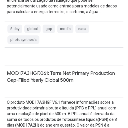
eficiência de utilização da radiação que pode ser
potencialmente usado como entrada para modelos de dados
para calcular a energia terrestre, o carbono, a água…
8-day
global
gpp
modis
nasa
photosynthesis
MOD17A3HGF.061: Terra Net Primary Production
Gap-Filled Yearly Global 500m
O produto MOD17A3HGF V6.1 fornece informações sobre a
produtividade primária bruta e líquida (PPB e PPL) anual com
uma resolução de píxel de 500 m. A PPL anual é derivada da
soma de todos os produtos de fotossíntese líquida(PSN) de 8
dias (MOD17A2H) do ano em questão. O valor da PSN é a