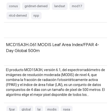
conus
gridmet-derived
landsat
mod17
nlcd-derived
npp
MCD15A3H.061 MODIS Leaf Area Index/FPAR 4-
Day Global 500m
El producto MCD15A3H, versión 6.1, del espectrorradiómetro de
imágenes de resolución moderada (MODIS) de nivel 4, que
combina la fracción de radiación fotosintéticamente activa
(FPAR) y el índice de área foliar (LAI), es un conjunto de datos
compuestos de 4 días con un tamaño de píxel de 500 metros. El
algoritmo elige el mejor píxel disponible de todos los…
fpar
global
lai
modis
nasa