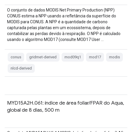
O conjunto de dados MODIS Net Primary Production (NPP)
CONUS estima a NPP usando a refletância da superfície do
MODIS para CONUS. A NPP é a quantidade de carbono
capturada pelas plantas em um ecossistema, depois de
contabilizar as perdas devido à respiração. O NPP é calculado
usando o algoritmo MOD17 (consulte MOD17 User …
conus
gridmet-derived
mod09q1
mod17
modis
nlcd-derived
MYD15A2H.061: índice de área foliar/FPAR do Aqua,
global de 8 dias, 500 m