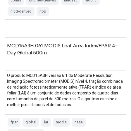
conus
gridmet-derived
landsat
mod17
nlcd-derived
npp
MCD15A3H.061 MODIS Leaf Area Index/FPAR 4-
Day Global 500m
O produto MCD15A3H versão 6.1 do Moderate Resolution
Imaging Spectroradiometer (MODIS) nível 4, fração combinada
de radiação fotossinteticamente ativa (FPAR) e índice de área
foliar (LAI) é um conjunto de dados composto de quatro dias
com tamanho de pixel de 500 metros. O algoritmo escolhe o
melhor pixel disponível de todos os …
fpar
global
lai
modis
nasa