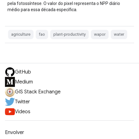
pela fotossíntese. O valor do pixel representa o NPP diário
médio para essa década específica.
agriculture
fao
plant-productivity
wapor
water
GitHub
Medium
GIS Stack Exchange
Twitter
Videos
Envolver