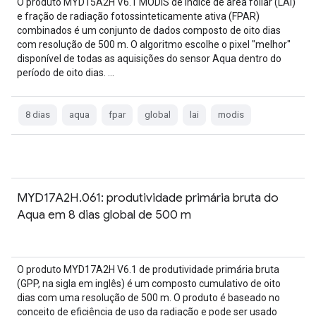
O produto MYD15A2H V6.1 MODIS de índice de área foliar (LAI)
e fração de radiação fotossinteticamente ativa (FPAR)
combinados é um conjunto de dados composto de oito dias
com resolução de 500 m. O algoritmo escolhe o pixel "melhor"
disponível de todas as aquisições do sensor Aqua dentro do
período de oito dias. …
8 dias
aqua
fpar
global
lai
modis
MYD17A2H.061: produtividade primária bruta do
Aqua em 8 dias global de 500 m
O produto MYD17A2H V6.1 de produtividade primária bruta
(GPP, na sigla em inglês) é um composto cumulativo de oito
dias com uma resolução de 500 m. O produto é baseado no
conceito de eficiência de uso da radiação e pode ser usado