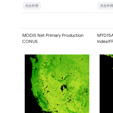
光合作用
光合作
MODIS Net Primary Production
MYD15A2
CONUS
Index/F