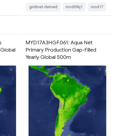
gridmet-derived
mod09q1
mod17
s
MYD17A3HGF.061: Aqua Net
 Global
Primary Production Gap-Filled
Yearly Global 500m