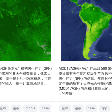
2HGF 版本 6.1 粗初级生产力 (GPP)
MOD17A3HGF V6.1 产品以 500
个累积的 8 天合成数据集，像素大
率提供有关年度粗初级生产力 (GPP
0 米，基于辐射利用效率概念，可作
级生产力 (NPP) 的信息。年度 NP
型的输入，用于计算陆地能量、
定年份的所有 8 天净光合作用(PSN
(MOD17A2H) 的总和计算得出的。
… 的差值
全球
gpp
modis
nasa
全球
gpp
nasa
npp