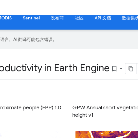
MODIS
Sentinel
发布商
社区
API 文档
数据集
好的语言。AI 翻译可能包含错误。
ductivity in Earth Engine
bookmark_border
proximate people (FPP) 1.0
GPW Annual short vegetati
height v1