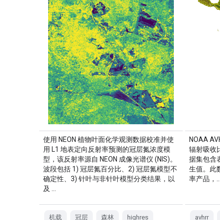
使用 NEON 植物叶面化学观测数据校准并使
NOAA A
用 L1 地表定向反射率预测的冠层氮浓度模
辐射吸收比 
型，该反射率源自 NEON 成像光谱仪 (NIS)。
据集包含
波段包括 1) 冠层氮百分比、2) 冠层氮模型不
生值。此数
确定性、3) 针叶与非针叶模型分类结果，以
率产品，
及 …
机载
冠层
森林
highres
avhrr