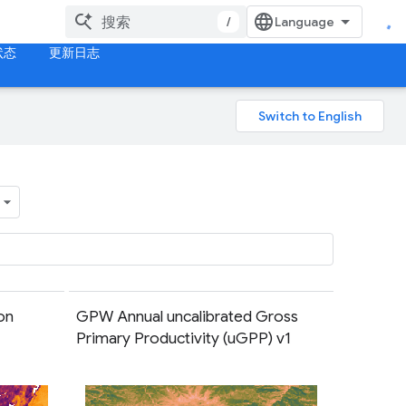
/
状态
更新日志
on
GPW Annual uncalibrated Gross
Primary Productivity (uGPP) v1