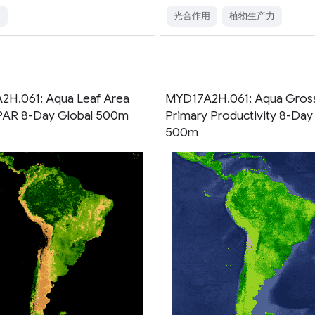
用
光合作用
植物生产力
H.061: Aqua Leaf Area
MYD17A2H.061: Aqua Gros
PAR 8-Day Global 500m
Primary Productivity 8-Day
500m