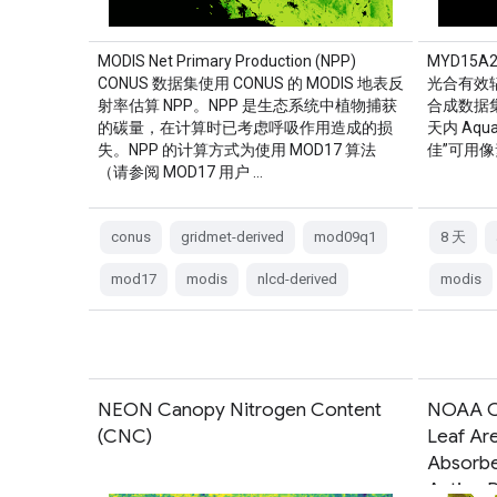
MODIS Net Primary Production (NPP)
MYD15A2
CONUS 数据集使用 CONUS 的 MODIS 地表反
光合有效辐
射率估算 NPP。NPP 是生态系统中植物捕获
合成数据集
的碳量，在计算时已考虑呼吸作用造成的损
天内 Aq
失。NPP 的计算方式为使用 MOD17 算法
佳”可用像
（请参阅 MOD17 用户 …
conus
gridmet-derived
mod09q1
8 天
mod17
modis
nlcd-derived
modis
NEON Canopy Nitrogen Content
NOAA C
(CNC)
Leaf Are
Absorbe
Active R