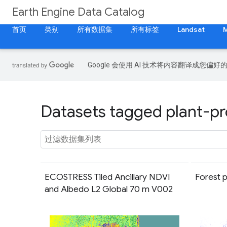
Earth Engine Data Catalog
首页
类别
所有数据集
所有标签
Landsat
Google 会使用 AI 技术将内容翻译成您偏
Datasets tagged plant-pro
ECOSTRESS Tiled Ancillary NDVI
Forest 
and Albedo L2 Global 70 m V002