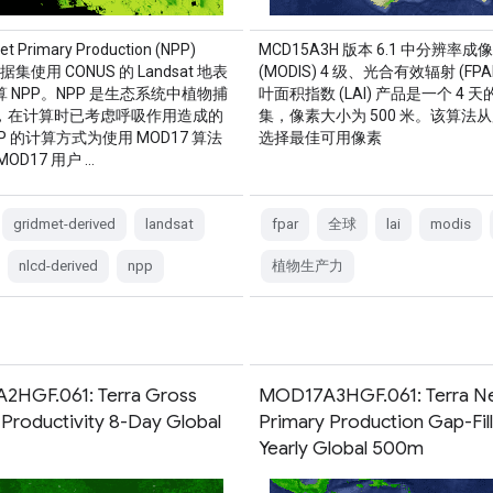
et Primary Production (NPP)
MCD15A3H 版本 6.1 中分辨率
数据集使用 CONUS 的 Landsat 地表
(MODIS) 4 级、光合有效辐射 (FP
 NPP。NPP 是生态系统中植物捕
叶面积指数 (LAI) 产品是一个 4 
，在计算时已考虑呼吸作用造成的
集，像素大小为 500 米。该算法从所
P 的计算方式为使用 MOD17 算法
选择最佳可用像素
OD17 用户 …
gridmet-derived
landsat
fpar
全球
lai
modis
nlcd-derived
npp
植物生产力
HGF.061: Terra Gross
MOD17A3HGF.061: Terra N
 Productivity 8-Day Global
Primary Production Gap-Fil
Yearly Global 500m