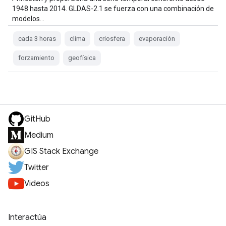
1948 hasta 2014. GLDAS-2.1 se fuerza con una combinación de
modelos…
cada 3 horas
clima
criosfera
evaporación
forzamiento
geofísica
GitHub
Medium
GIS Stack Exchange
Twitter
Videos
Interactúa