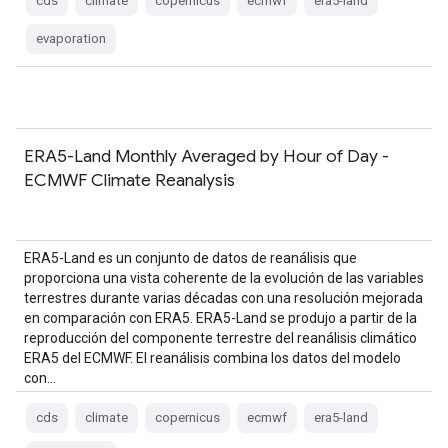
cds
climate
copernicus
ecmwf
era5-land
evaporation
ERA5-Land Monthly Averaged by Hour of Day -
ECMWF Climate Reanalysis
ERA5-Land es un conjunto de datos de reanálisis que
proporciona una vista coherente de la evolución de las variables
terrestres durante varias décadas con una resolución mejorada
en comparación con ERA5. ERA5-Land se produjo a partir de la
reproducción del componente terrestre del reanálisis climático
ERA5 del ECMWF. El reanálisis combina los datos del modelo
con…
cds
climate
copernicus
ecmwf
era5-land