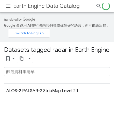
Earth Engine Data Catalog
Google 會運用 AI 技術將內容翻譯成你偏好的語言，但可能會出錯。
Datasets tagged radar in Earth Engine
bookmark_border
ALOS-2 PALSAR-2 StripMap Level 2.1