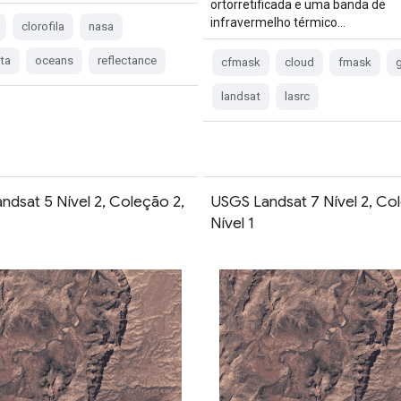
ortorretificada e uma banda de
infravermelho térmico…
clorofila
nasa
ta
oceans
reflectance
cfmask
cloud
fmask
g
landsat
lasrc
ndsat 5 Nível 2, Coleção 2,
USGS Landsat 7 Nível 2, Co
Nível 1