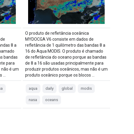
O produto de refletância oceânica
 de
MYDOCGA V6 consiste em dados de
andas 8 a
refletância de 1 quilômetro das bandas 8 a
chamado
16 do Aqua MODIS. O produto é chamado
as bandas
de refletância do oceano porque as bandas
nte para
de 8 a 16 são usadas principalmente para
s não é um
produzir produtos oceânicos, mas não é um
s …
produto oceânico porque os blocos …
sa
aqua
daily
global
modis
nasa
oceans