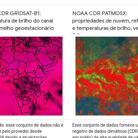
DR GRIDSAT-B1:
NOAA CDR PATMOSX:
ura de brilho do canal
propriedades de nuvem, ref
rmelho geoestacionário
e temperaturas de brilho, v
5.3
o: esse conjunto de dados não é
Esse conjunto de dados fornece 
o pelo provedor desde
registro de dados climáticos (CDR,
4 devido a atualizações
em inglês) de alta qualidade de vá