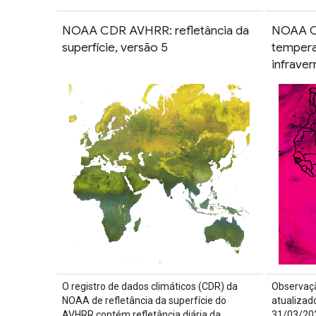
NOAA CDR AVHRR: refletância da
NOAA C
superfície, versão 5
temperat
infrave
O registro de dados climáticos (CDR) da
Observaçã
NOAA de refletância da superfície do
atualizad
AVHRR contém refletância diária da
31/03/202