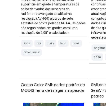
superfície em grade e temperaturas de
contínuas
brilho derivadas dos sensores do
cronogram
radiômetro avançado de altíssima
atualizaç
resolução (AVHRR) a bordo de sete
conjunto 
satélites de órbita polar da NOAA. Os dados
dados cli
são organizados em grades com uma
de alta q
resolução de 0,05° e calculados…
infraverm
geoestaci
avhrr
cdr
daily
land
noaa
brightne
reflectance
noaa
Ocean Color SMI: dados padrão do
SMI de 
MODIS Terra de imagem mapeada
SeaWiF
padrão