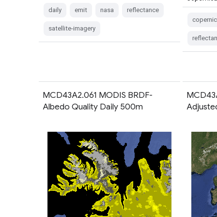
daily
emit
nasa
reflectance
coperni
satellite-imagery
reflecta
MCD43A2.061 MODIS BRDF-
MCD43A
Albedo Quality Daily 500m
Adjuste