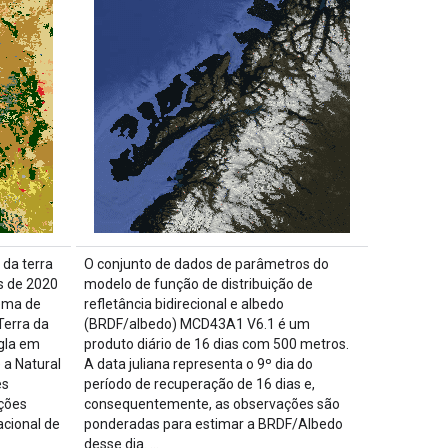
 da terra
O conjunto de dados de parâmetros do
s de 2020
modelo de função de distribuição de
tema de
refletância bidirecional e albedo
erra da
(BRDF/albedo) MCD43A1 V6.1 é um
gla em
produto diário de 16 dias com 500 metros.
e a Natural
A data juliana representa o 9º dia do
es
período de recuperação de 16 dias e,
ações
consequentemente, as observações são
acional de
ponderadas para estimar a BRDF/Albedo
desse dia. …