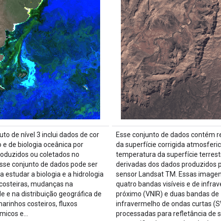
to de nível 3 inclui dados de cor
Esse conjunto de dados contém re
 e de biologia oceânica por
da superfície corrigida atmosfer
produzidos ou coletados no
temperatura da superfície terrest
sse conjunto de dados pode ser
derivadas dos dados produzidos 
 estudar a biologia e a hidrologia
sensor Landsat TM. Essas image
costeiras, mudanças na
quatro bandas visíveis e de infra
e e na distribuição geográfica de
próximo (VNIR) e duas bandas de
marinhos costeiros, fluxos
infravermelho de ondas curtas (S
ímicos e…
processadas para refletância de s