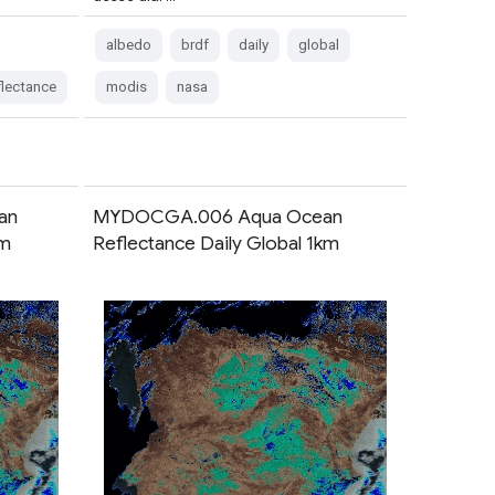
albedo
brdf
daily
global
flectance
modis
nasa
an
MYDOCGA.006 Aqua Ocean
km
Reflectance Daily Global 1km