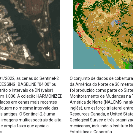
1/2022, as cenas do Sentinel-2
O conjunto de dados de cobertura
ESSING_BASELINE "04.00" ou
da América do Norte de 30 metro
erão o intervalo de DN (valor)
foi produzido como parte do Sis
 em 1.000. A coleção HARMONIZED
Monitoramento de Mudanças na T
dados em cenas mais recentes
América do Norte (NALCMS, na si
fiquem no mesmo intervalo das
inglês), um esforço trilateral entr
s antigas. O Sentinel-2 é uma
Resources Canada, o United Stat
 imagens multiespectrais de alta
Geological Survey e três organiz
 e ampla faixa que apoia o
mexicanas, incluindo o Instituto N
s …
Estatística e Geografia…