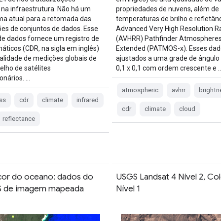
 na infraestrutura. Não há um
propriedades de nuvens, além de
a atual para a retomada das
temperaturas de brilho e refletân
ões de conjuntos de dados. Esse
Advanced Very High Resolution R
de dados fornece um registro de
(AVHRR) Pathfinder Atmosphere
máticos (CDR, na sigla em inglês)
Extended (PATMOS-x). Esses dad
ualidade de medições globais de
ajustados a uma grade de ângulo 
elho de satélites
0,1 x 0,1 com ordem crescente e 
onários. …
atmospheric
avhrr
brightn
ss
cdr
climate
infrared
cdr
climate
cloud
reflectance
cor do oceano: dados do
USGS Landsat 4 Nível 2, Co
S de imagem mapeada
Nível 1