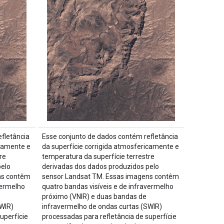
fletância
Esse conjunto de dados contém refletância
icamente e
da superfície corrigida atmosfericamente e
re
temperatura da superfície terrestre
pelo
derivadas dos dados produzidos pelo
ns contêm
sensor Landsat TM. Essas imagens contêm
vermelho
quatro bandas visíveis e de infravermelho
próximo (VNIR) e duas bandas de
WIR)
infravermelho de ondas curtas (SWIR)
uperfície
processadas para refletância de superfície