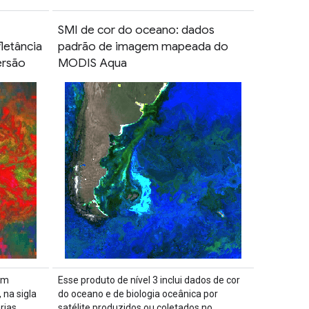
SMI de cor do oceano: dados
letância
padrão de imagem mapeada do
ersão
MODIS Aqua
um
Esse produto de nível 3 inclui dados de cor
 na sigla
do oceano e de biologia oceânica por
rias
satélite produzidos ou coletados no