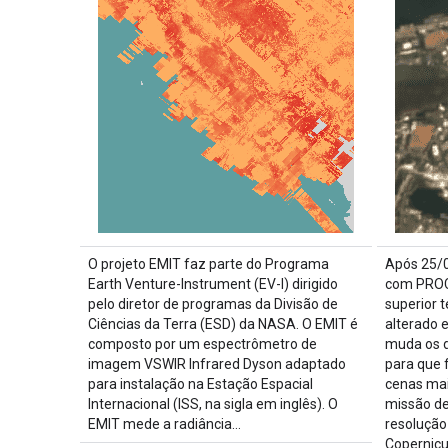
O projeto EMIT faz parte do Programa
Após 25/0
Earth Venture-Instrument (EV-I) dirigido
com PROC
pelo diretor de programas da Divisão de
superior t
Ciências da Terra (ESD) da NASA. O EMIT é
alterado
composto por um espectrômetro de
muda os 
imagem VSWIR Infrared Dyson adaptado
para que 
para instalação na Estação Espacial
cenas mai
Internacional (ISS, na sigla em inglês). O
missão de
EMIT mede a radiância…
resolução
Copernicu