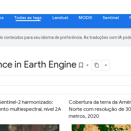
os
Todas as tags
Landsat
MODIS
Sentinel
de conteúdos para seu idioma de preferência. As traduções com IA pode
ce in Earth Engine
bookmark_border
Sentinel-2 harmonizado:
Cobertura da terra da Amér
nto multiespectral, nível 2A
Norte com resolução de 3
metros, 2020