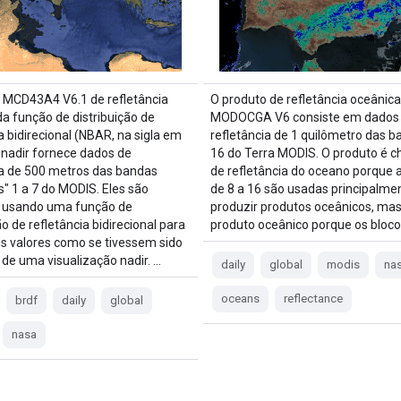
 MCD43A4 V6.1 de refletância
O produto de refletância oceânica
da função de distribuição de
MODOCGA V6 consiste em dados
a bidirecional (NBAR, na sigla em
refletância de 1 quilômetro das b
e nadir fornece dados de
16 do Terra MODIS. O produto é 
ia de 500 metros das bandas
de refletância do oceano porque 
s" 1 a 7 do MODIS. Eles são
de 8 a 16 são usadas principalme
s usando uma função de
produzir produtos oceânicos, ma
ão de refletância bidirecional para
produto oceânico porque os bloco
s valores como se tivessem sido
 de uma visualização nadir. …
daily
global
modis
na
oceans
reflectance
brdf
daily
global
nasa