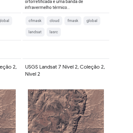
ortorretificada e uma banda de
infravermelho térmico…
lobal
cfmask
cloud
fmask
global
landsat
lasrc
leção 2,
USGS Landsat 7 Nível 2, Coleção 2,
Nível 2