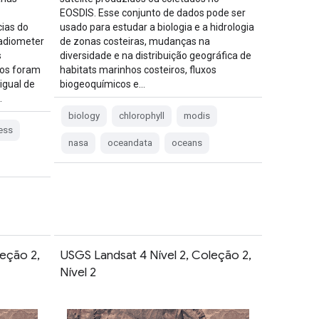
EOSDIS. Esse conjunto de dados pode ser
cias do
usado para estudar a biologia e a hidrologia
adiometer
de zonas costeiras, mudanças na
s
diversidade e na distribuição geográfica de
os foram
habitats marinhos costeiros, fluxos
igual de
biogeoquímicos e…
…
biology
chlorophyll
modis
ess
nasa
oceandata
oceans
leção 2,
USGS Landsat 4 Nível 2, Coleção 2,
Nível 2