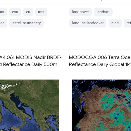
cus
esa
eu
msi
landcover
landsat
nce
satellite-imagery
landuse-landcover
nlcd
re
4.061 MODIS Nadir BRDF-
MODOCGA.006 Terra Oce
d Reflectance Daily 500m
Reflectance Daily Global 1