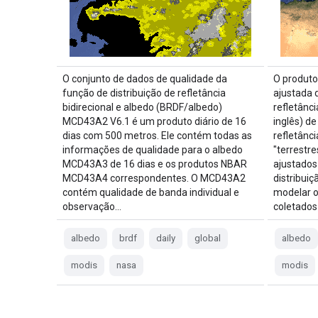
O conjunto de dados de qualidade da
O produto
função de distribuição de refletância
ajustada 
bidirecional e albedo (BRDF/albedo)
refletânci
MCD43A2 V6.1 é um produto diário de 16
inglês) d
dias com 500 metros. Ele contém todas as
refletânc
informações de qualidade para o albedo
"terrestre
MCD43A3 de 16 dias e os produtos NBAR
ajustado
MCD43A4 correspondentes. O MCD43A2
distribuiç
contém qualidade de banda individual e
modelar o
observação…
coletados
albedo
brdf
daily
global
albedo
modis
nasa
modis