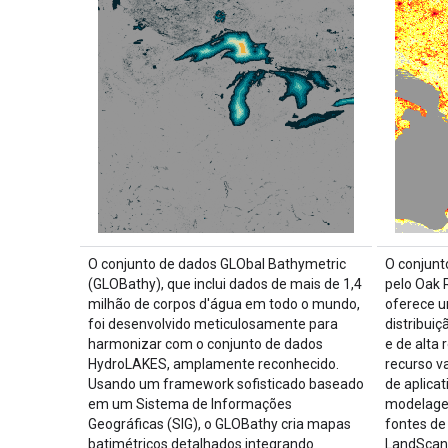
O conjunto de dados GLObal Bathymetric
O conjunt
(GLOBathy), que inclui dados de mais de 1,4
pelo Oak 
milhão de corpos d'água em todo o mundo,
oferece u
foi desenvolvido meticulosamente para
distribui
harmonizar com o conjunto de dados
e de alta
HydroLAKES, amplamente reconhecido.
recurso v
Usando um framework sofisticado baseado
de aplica
em um Sistema de Informações
modelagem
Geográficas (SIG), o GLOBathy cria mapas
fontes de
batimétricos detalhados integrando
LandScan