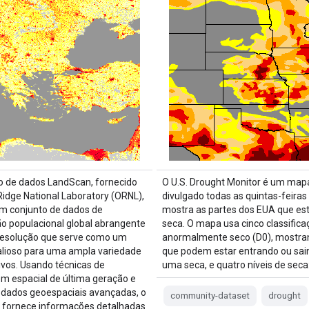
o de dados LandScan, fornecido
O U.S. Drought Monitor é um map
Ridge National Laboratory (ORNL),
divulgado todas as quintas-feiras
m conjunto de dados de
mostra as partes dos EUA que es
ção populacional global abrangente
seca. O mapa usa cinco classifica
 resolução que serve como um
anormalmente seco (D0), mostra
alioso para uma ampla variedade
que podem estar entrando ou sai
tivos. Usando técnicas de
uma seca, e quatro níveis de seca
 espacial de última geração e
 dados geoespaciais avançadas, o
community-dataset
drought
 fornece informações detalhadas