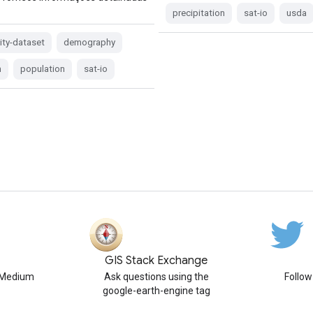
precipitation
sat-io
usda
ty-dataset
demography
n
population
sat-io
GIS Stack Exchange
n Medium
Ask questions using the
Follo
google-earth-engine tag