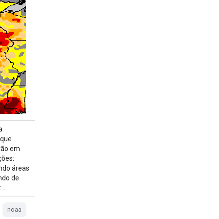
a
 que
tão em
ções:
ndo áreas
ndo de
: …
noaa