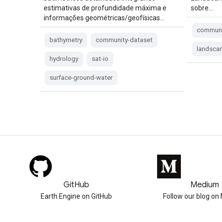
estimativas de profundidade máxima e
sobre…
informações geométricas/geofísicas…
communi
bathymetry
community-dataset
landsca
hydrology
sat-io
surface-ground-water
GitHub
Medium
Earth Engine on GitHub
Follow our blog o