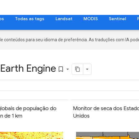
os
Todas as tags
Landsat
MODIS
Sentinel
de conteúdos para seu idioma de preferência. As traduções com IA pode
 Earth Engine
bookmark_border
lobais de população do
Monitor de seca dos Estad
n de 1 km
Unidos