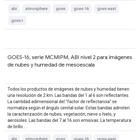
abi
atmosphere
goes
goes-16
goes-east
goes-r
GOES-16, serie MCMIPM, ABI nivel 2 para imágenes
de nubes y humedad de mesoescala
Todos los productos de imágenes de nubes y humedad tienen
una resolución de 2 km. Las bandas del 1 al 6 son reflectantes.
La cantidad adimensional del "factor de reflectancia" se
normaliza según el ángulo cenital solar. Estas bandas admiten
la caracterización de nubes, vegetación, nieve o hielo, y
aerosoles. Las bandas del 7 al 16 son emisivas. La temperatura
de brillo…
abi
atmosphere
goes
goes-16
goes-east