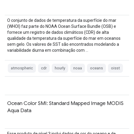
O conjunto de dados de temperatura da superfície do mar
(WHOI) faz parte do NOAA Ocean Surface Bundle (OSB) e
fornece um registro de dados climáticos (CDR) de alta
qualidade da temperatura da superfície do mar em oceanos
sem gelo. Os valores de SST são encontrados modelando a
variabilidade diurna em combinação com …
atmospheric
cdr
hourly
noaa
oceans
oisst
Ocean Color SMI: Standard Mapped Image MODIS
Aqua Data
Esse produto de nível 3 inclui dados de cor do oceano e de