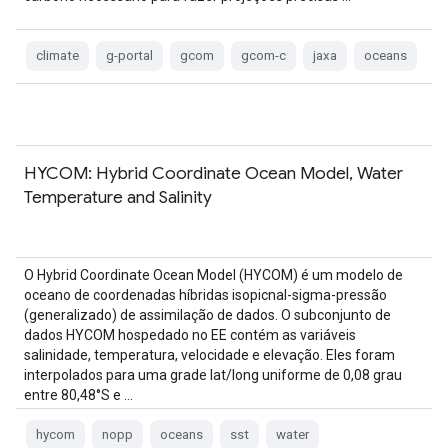
climate
g-portal
gcom
gcom-c
jaxa
oceans
HYCOM: Hybrid Coordinate Ocean Model, Water
Temperature and Salinity
O Hybrid Coordinate Ocean Model (HYCOM) é um modelo de
oceano de coordenadas híbridas isopicnal-sigma-pressão
(generalizado) de assimilação de dados. O subconjunto de
dados HYCOM hospedado no EE contém as variáveis
salinidade, temperatura, velocidade e elevação. Eles foram
interpolados para uma grade lat/long uniforme de 0,08 grau
entre 80,48°S e …
hycom
nopp
oceans
sst
water