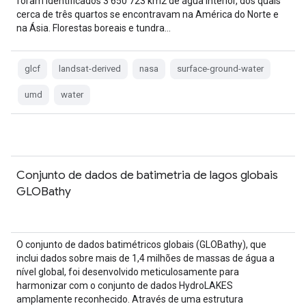
foram identificados 3 650 723 km2 de água interior, dos quais
cerca de três quartos se encontravam na América do Norte e
na Ásia. Florestas boreais e tundra…
glcf
landsat-derived
nasa
surface-ground-water
umd
water
Conjunto de dados de batimetria de lagos globais
GLOBathy
O conjunto de dados batimétricos globais (GLOBathy), que
inclui dados sobre mais de 1,4 milhões de massas de água a
nível global, foi desenvolvido meticulosamente para
harmonizar com o conjunto de dados HydroLAKES
amplamente reconhecido. Através de uma estrutura