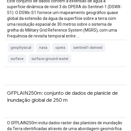
Este conjunto de dados contém a extensão de água à
superfície dinâmica de nível 3 do OPERA do Sentinel-1 (DSWX-
S1). O DSWx-S1 fornece um mapeamento geográfico quase
global da extensão da água da superfície sobre a terra com
uma resolução espacial de 30 metros sobre o sistema de
grelha do Military Grid Reference System (MGRS), com uma
frequência de revisita temporal entre …
geophysical
nasa
opera
sentinel1-derived
surface
surface-ground-water
GFPLAIN250m: conjunto de dados de planície de
inundação global de 250 m
O GFPLAIN250m inclui dados raster das planícies de inundação
da Terra identificadas através de uma abordagem geomórfica