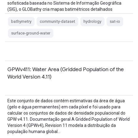
sofisticada baseada no Sistema de Informação Geográfica
(SIG), o GLOBathy cria mapas batimétricos detalhados
integrando estimativas de profundidade máxima e dados
geométricos/geofísicos…
bathymetry
community-dataset
hydrology
sat-io
surface-ground-water
GPWv411: Water Area (Gridded Population of the
World Version 4.11)
Este conjunto de dados contém estimativas da área de água
(gelo e água permanentes) em cada píxel e foi usado para
calcular os conjuntos de dados de densidade populacional do
GPW v4.11. Documentação geral A Gridded Population of World
Version 4 (GPWv4), Revision 11 modela a distribuição da
população humana global…