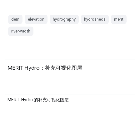
dem
elevation
hydrography
hydrosheds
merit
river-width
MERIT Hydro：补充可视化图层
MERIT Hydro 的补充可视化图层