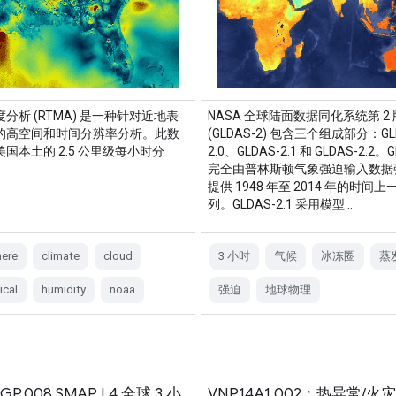
分析 (RTMA) 是一种针对近地表
NASA 全球陆面数据同化系统第 2 
的高空间和时间分辨率分析。此数
(GLDAS-2) 包含三个组成部分：GL
国本土的 2.5 公里级每小时分
2.0、GLDAS-2.1 和 GLDAS-2.2。G
完全由普林斯顿气象强迫输入数据
提供 1948 年至 2014 年的时间
列。GLDAS-2.1 采用模型…
ere
climate
cloud
3 小时
气候
冰冻圈
蒸
ical
humidity
noaa
强迫
地球物理
GP.008 SMAP L4 全球 3 小
VNP14A1.002：热异常/火灾