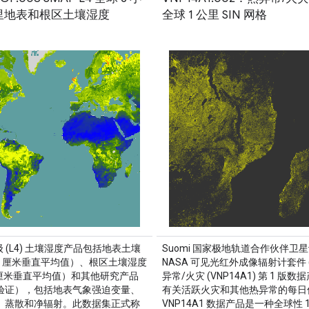
公里地表和根区土壤湿度
全球 1 公里 SIN 网格
 级 (L4) 土壤湿度产品包括地表土壤
Suomi 国家极地轨道合作伙伴卫
5 厘米垂直平均值）、根区土壤湿度
NASA 可见光红外成像辐射计套件 (VI
0 厘米垂直平均值）和其他研究产品
异常/火灾 (VNP14A1) 第 1 版
验证），包括地表气象强迫变量、
有关活跃火灾和其他热异常的每日
、蒸散和净辐射。此数据集正式称
VNP14A1 数据产品是一种全球性 