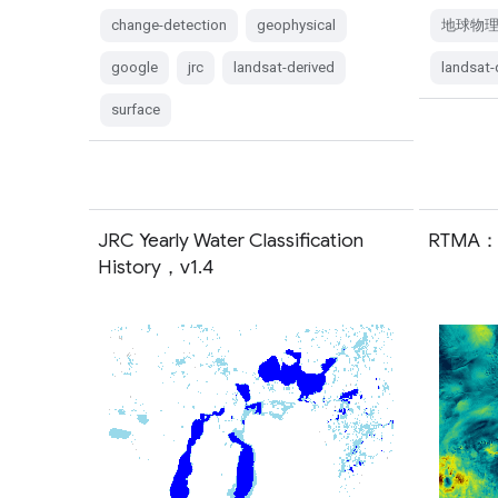
change-detection
geophysical
地球物
google
jrc
landsat-derived
landsat-
surface
JRC Yearly Water Classification
RTMA
History，v1.4