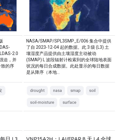
版
NASA/SMAP/SPL3SMP_E/006 集合中提供
DAS-
了自 2023-12-04 起的数据。此 3 级 (L3) 土
LDAS-2.0
壤湿度产品提供由土壤湿度主动被动
强迫，并
(SMAP) L 波段辐射计检索到的全球陆地表面
上一致的序
状况的每日合成数据。此处显示的每日数据
是从降序（本地…
发
drought
nasa
smap
soil
soil-moisture
surface
每日 L3
VNP15A2H：LAI/FPAR 8 天 L4 全球